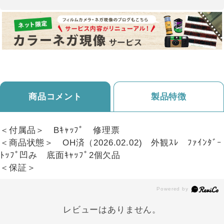
商品コメント
製品特徴
＜付属品＞ Bｷｬｯﾌﾟ 修理票
＜商品状態＞ OH済（2026.02.02) 外観ｽﾚ ﾌｧｲﾝﾀﾞｰ
ﾄｯﾌﾟ凹み 底面ｷｬｯﾌﾟ2個欠品
＜保証＞
レビューはありません。