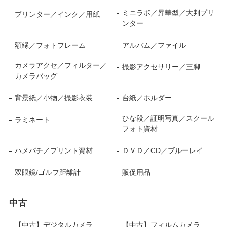
ミニラボ／昇華型／大判プリ
プリンター／インク／用紙
ンター
額縁／フォトフレーム
アルバム／ファイル
カメラアクセ／フィルター／
撮影アクセサリー／三脚
カメラバッグ
背景紙／小物／撮影衣装
台紙／ホルダー
ひな段／証明写真／スクール
ラミネート
フォト資材
ハメパチ／プリント資材
ＤＶＤ／CD／ブルーレイ
双眼鏡/ゴルフ距離計
販促用品
中古
【中古】デジタルカメラ
【中古】フィルムカメラ