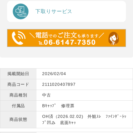
下取りサービス
掲載開始日
2026/02/04
商品コード
2111020407897
商品種別
中古
付属品
Bｷｬｯﾌﾟ 修理票
OH済（2026.02.02) 外観ｽﾚ ﾌｧｲﾝﾀﾞｰﾄｯ
商品状態
ﾌﾟ凹み 底面ｷｬｯ