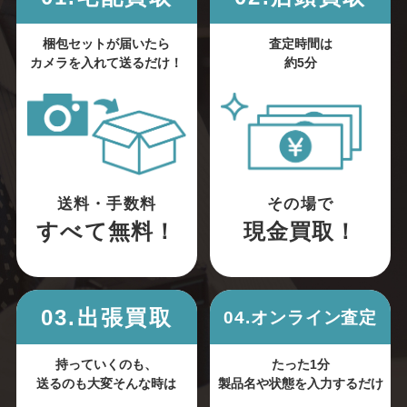
梱包セットが届いたら
査定時間は
カメラを入れて送るだけ！
約5分
送料・手数料
その場で
すべて無料！
現金買取！
03.出張買取
04.オンライン査定
持っていくのも、
たった1分
送るのも大変そんな時は
製品名や状態を入力するだけ