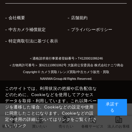
会社概要
店舗規約
中古カメラ補償規定
プライバシーポリシー
特定商取引法に基づく表示
＜適格請求発行事業者登録番号＞T4120001086246
＜古物商許可番号＞ 第621110801062号 大阪府公安委員会 株式会社ナニワ商会
Copyright © カメラ買取 / レンズ買取/中古カメラ販売・買取
NANIWA Group All Rights Reserved.
このサイトでは、利用状況の把握や広告配信な
どのために、Cookieなどを使用してアクセス
データを取得・利用しています。これ以降ペー
承諾す
ジを遷移した場合、Cookieなどの設定や使用
る
に同意したことになります。Cookieなどの設
定や使用の詳細についてはリンクをご覧くださ
い。
リンク
初めての方へ
買いたい
売りたい
各種サービス
法人のお客様