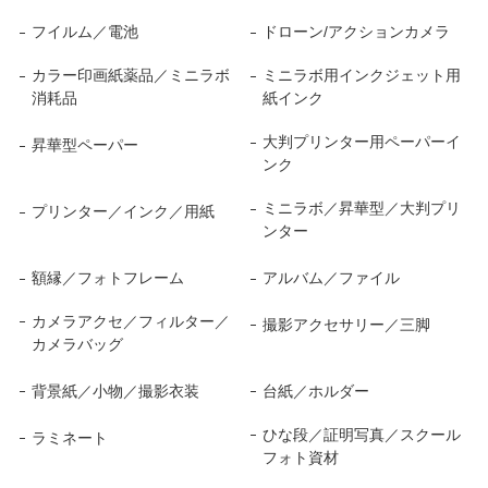
フイルム／電池
ドローン/アクションカメラ
カラー印画紙薬品／ミニラボ
ミニラボ用インクジェット用
消耗品
紙インク
大判プリンター用ペーパーイ
昇華型ペーパー
ンク
ミニラボ／昇華型／大判プリ
プリンター／インク／用紙
ンター
額縁／フォトフレーム
アルバム／ファイル
カメラアクセ／フィルター／
撮影アクセサリー／三脚
カメラバッグ
背景紙／小物／撮影衣装
台紙／ホルダー
ひな段／証明写真／スクール
ラミネート
フォト資材