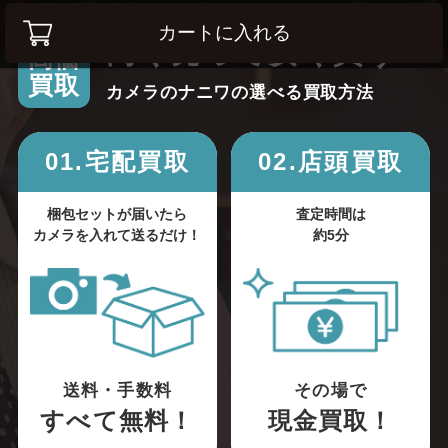
カートに入れる
高く売って安く買う！
高価
買取
カメラのナニワの選べる買取方法
01.宅配買取
02.店頭買取
梱包セットが届いたら
査定時間は
カメラを入れて送るだけ！
約5分
送料・手数料
その場で
すべて無料！
現金買取！