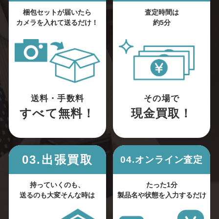
梱包セットが届いたら
査定時間は
カメラを入れて送るだけ！
約5分
送料・手数料
その場で
すべて無料！
現金買取！
03.出張買取
04.オンライン査定
持っていくのも、
たった1分
送るのも大変そんな時は
製品名や状態を入力するだけ