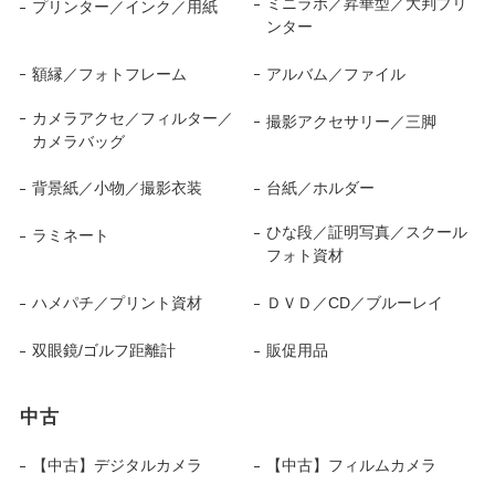
ミニラボ／昇華型／大判プリ
プリンター／インク／用紙
ンター
額縁／フォトフレーム
アルバム／ファイル
カメラアクセ／フィルター／
撮影アクセサリー／三脚
カメラバッグ
背景紙／小物／撮影衣装
台紙／ホルダー
ひな段／証明写真／スクール
ラミネート
フォト資材
ハメパチ／プリント資材
ＤＶＤ／CD／ブルーレイ
双眼鏡/ゴルフ距離計
販促用品
中古
【中古】デジタルカメラ
【中古】フィルムカメラ