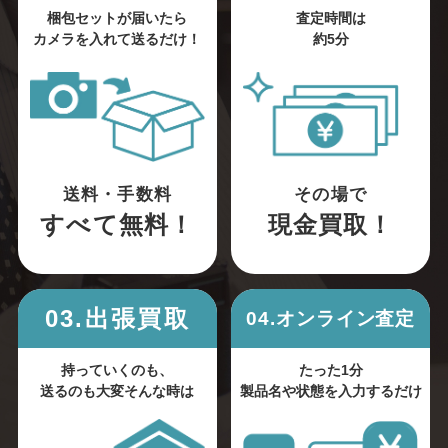
梱包セットが届いたら
査定時間は
カメラを入れて送るだけ！
約5分
送料・手数料
その場で
すべて無料！
現金買取！
03.出張買取
04.オンライン査定
持っていくのも、
たった1分
送るのも大変そんな時は
製品名や状態を入力するだけ