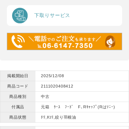
下取りサービス
掲載開始日
2025/12/08
商品コード
2111020408412
商品種別
中古
付属品
元箱 ｹｰｽ ﾌｰﾄﾞ F､Rｷｬｯﾌﾟ(Rはｿﾆｰ)
商品状態
ﾁﾘ,ﾎｺﾘ,絞り羽根油