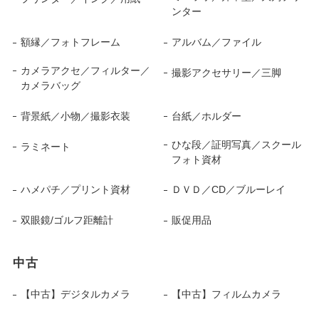
ンター
額縁／フォトフレーム
アルバム／ファイル
カメラアクセ／フィルター／
撮影アクセサリー／三脚
カメラバッグ
背景紙／小物／撮影衣装
台紙／ホルダー
ひな段／証明写真／スクール
ラミネート
フォト資材
ハメパチ／プリント資材
ＤＶＤ／CD／ブルーレイ
双眼鏡/ゴルフ距離計
販促用品
中古
【中古】デジタルカメラ
【中古】フィルムカメラ