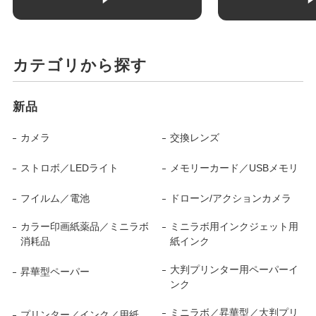
カテゴリから探す
新品
カメラ
交換レンズ
ストロボ／LEDライト
メモリーカード／USBメモリ
フイルム／電池
ドローン/アクションカメラ
カラー印画紙薬品／ミニラボ
ミニラボ用インクジェット用
消耗品
紙インク
大判プリンター用ペーパーイ
昇華型ペーパー
ンク
ミニラボ／昇華型／大判プリ
プリンター／インク／用紙