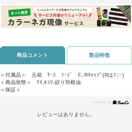
商品コメント
製品特徴
＜付属品＞ 元箱 ｹｰｽ ﾌｰﾄﾞ F､Rｷｬｯﾌﾟ(Rはｿﾆｰ)
＜商品状態＞ ﾁﾘ,ﾎｺﾘ,絞り羽根油
＜保証＞
レビューはありません。