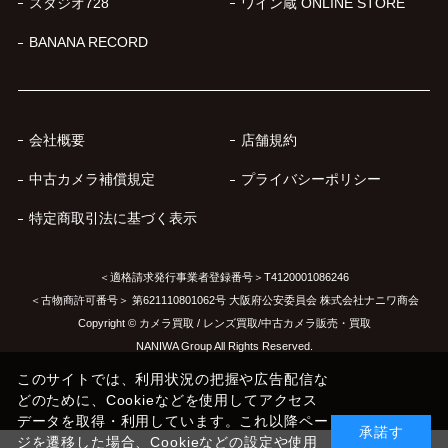
スタジオ728
ワイン蔵 ONLINE STORE
BANANA RECORD
会社概要
店舗規約
中古カメラ補償規定
プライバシーポリシー
特定商取引法に基づく表示
＜適格請求発行事業者登録番号＞T4120001086246
＜古物商許可番号＞ 第621110801062号 大阪府公安委員会 株式会社ナニワ商会
Copyright © カメラ買取 / レンズ買取/中古カメラ販売・買取
NANIWA Group All Rights Reserved.
このサイトでは、利用状況の把握や広告配信な
どのために、Cookieなどを使用してアクセス
データを取得・利用しています。これ以降ペー
承諾す
ジを遷移した場合、Cookieなどの設定や使用