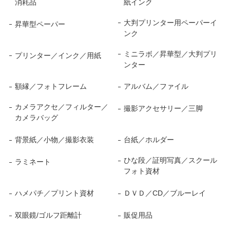
消耗品
紙インク
大判プリンター用ペーパーイ
昇華型ペーパー
ンク
ミニラボ／昇華型／大判プリ
プリンター／インク／用紙
ンター
額縁／フォトフレーム
アルバム／ファイル
カメラアクセ／フィルター／
撮影アクセサリー／三脚
カメラバッグ
背景紙／小物／撮影衣装
台紙／ホルダー
ひな段／証明写真／スクール
ラミネート
フォト資材
ハメパチ／プリント資材
ＤＶＤ／CD／ブルーレイ
双眼鏡/ゴルフ距離計
販促用品