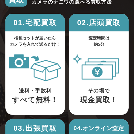
カメラのナニワの選べる買取方法
01.宅配買取
02.店頭買取
梱包セットが届いたら
査定時間は
カメラを入れて送るだけ！
約5分
送料・手数料
その場で
すべて無料！
現金買取！
03.出張買取
04.オンライン査定