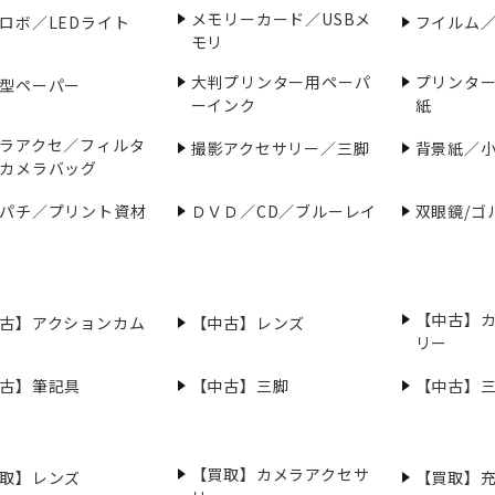
メモリーカード／USBメ
ロボ／LEDライト
フイルム
モリ
大判プリンター用ペーパ
プリンタ
型ペーパー
ーインク
紙
ラアクセ／フィルタ
撮影アクセサリー／三脚
背景紙／
カメラバッグ
パチ／プリント資材
ＤＶＤ／CD／ブルーレイ
双眼鏡/ゴ
【中古】
古】アクションカム
【中古】レンズ
リー
古】筆記具
【中古】三脚
【中古】
【買取】カメラアクセサ
取】レンズ
【買取】