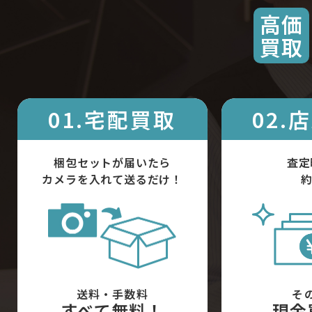
高価
買取
01.宅配買取
02.
梱包セットが届いたら
査定
カメラを入れて送るだけ！
約
送料・手数料
そ
すべて無料！
現金