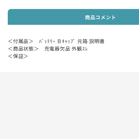
商品コメント
＜付属品＞ ﾊﾞｯﾃﾘｰ Ｂｷｬｯﾌﾟ 元箱 説明書
＜商品状態＞ 充電器欠品 外観ｽﾚ
＜保証＞