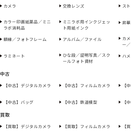
カメラ
交換レンズ
スト
カラー印画紙薬品／ミニ
ミニラボ用インクジェッ
昇華
ラボ消耗品
ト用紙インク
カメ
額縁／フォトフレーム
アルバム／ファイル
ー／
ひな段／証明写真／スク
ラミネート
ハメ
ールフォト資材
中古
【中古】デジタルカメラ
【中古】フィルムカメラ
【中
【中古】バッグ
【中古】鉄道模型
【中
買取
【買取】デジタルカメラ
【買取】フィルムカメラ
【買