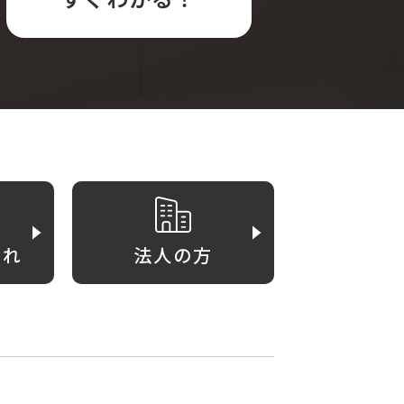
がれ
法人の方