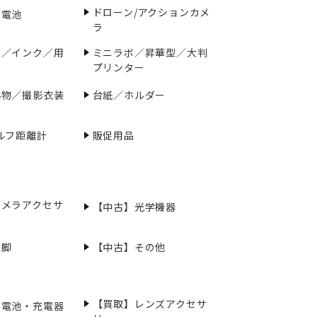
ドローン/アクションカメ
／電池
ラ
ー／インク／用
ミニラボ／昇華型／大判
プリンター
小物／撮影衣装
台紙／ホルダー
ルフ距離計
販促用品
カメラアクセサ
【中古】光学機器
三脚
【中古】その他
【買取】レンズアクセサ
充電池・充電器