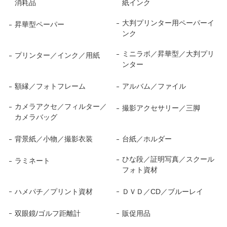
消耗品
紙インク
大判プリンター用ペーパーイ
昇華型ペーパー
ンク
ミニラボ／昇華型／大判プリ
プリンター／インク／用紙
ンター
額縁／フォトフレーム
アルバム／ファイル
カメラアクセ／フィルター／
撮影アクセサリー／三脚
カメラバッグ
背景紙／小物／撮影衣装
台紙／ホルダー
ひな段／証明写真／スクール
ラミネート
フォト資材
ハメパチ／プリント資材
ＤＶＤ／CD／ブルーレイ
双眼鏡/ゴルフ距離計
販促用品