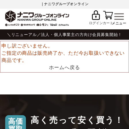
｜ナニワグループオンライン
ログイン
カート
＼リニューアル／法人・個人事業主の方向け会員募集開始！
申し訳ございません。
ご指定の商品は販売終了か、ただ今お取扱いできない
商品です。
ホームへ戻る
高く売って安く買う！
高価