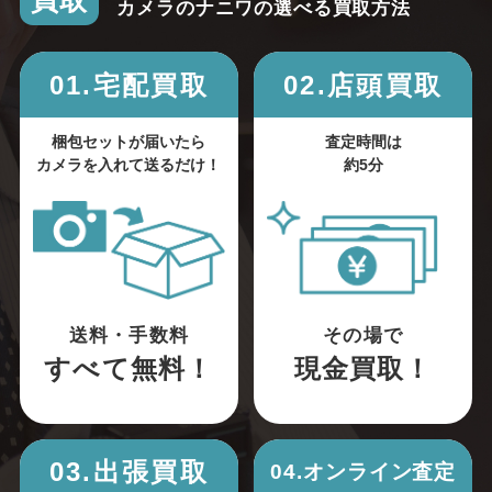
買取
カメラのナニワの選べる買取方法
01.宅配買取
02.店頭買取
梱包セットが届いたら
査定時間は
カメラを入れて送るだけ！
約5分
送料・手数料
その場で
すべて無料！
現金買取！
03.出張買取
04.オンライン査定