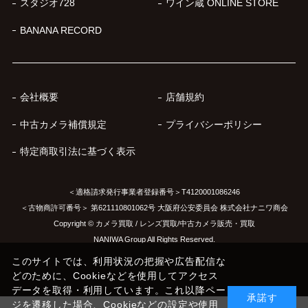
スタジオ728
ワイン蔵 ONLINE STORE
BANANA RECORD
会社概要
店舗規約
中古カメラ補償規定
プライバシーポリシー
特定商取引法に基づく表示
＜適格請求発行事業者登録番号＞T4120001086246
＜古物商許可番号＞ 第621110801062号 大阪府公安委員会 株式会社ナニワ商会
Copyright © カメラ買取 / レンズ買取/中古カメラ販売・買取
NANIWA Group All Rights Reserved.
このサイトでは、利用状況の把握や広告配信な
どのために、Cookieなどを使用してアクセス
データを取得・利用しています。これ以降ペー
承諾す
ジを遷移した場合、Cookieなどの設定や使用