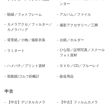
ンター
額縁／フォトフレーム
アルバム／ファイル
カメラアクセ／フィルター／
撮影アクセサリー／三脚
カメラバッグ
背景紙／小物／撮影衣装
台紙／ホルダー
ひな段／証明写真／スクール
ラミネート
フォト資材
ハメパチ／プリント資材
ＤＶＤ／CD／ブルーレイ
双眼鏡/ゴルフ距離計
販促用品
中古
【中古】デジタルカメラ
【中古】フィルムカメラ