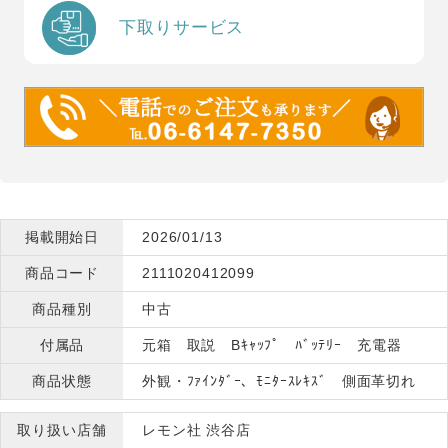
下取りサービス
掲載開始日
2026/01/13
商品コード
2111020412099
商品種別
中古
付属品
元箱 取説 Bｷｬｯﾌﾟ ﾊﾞｯﾃﾘｰ 充電器
商品状態
外観・ﾌｧｲﾝﾀﾞｰ、ﾓﾆﾀｰｽﾚｷｽﾞ 側面革切れ
取り扱い店舗
レモン社 渋谷店