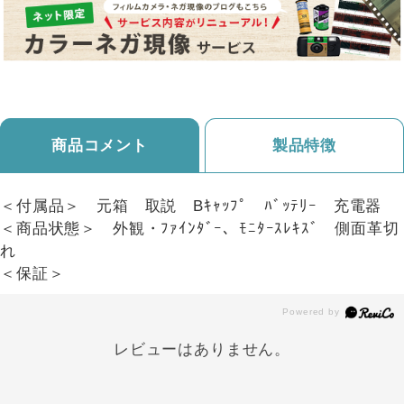
商品コメント
製品特徴
＜付属品＞ 元箱 取説 Bｷｬｯﾌﾟ ﾊﾞｯﾃﾘｰ 充電器
＜商品状態＞ 外観・ﾌｧｲﾝﾀﾞｰ、ﾓﾆﾀｰｽﾚｷｽﾞ 側面革切
れ
＜保証＞
レビューはありません。