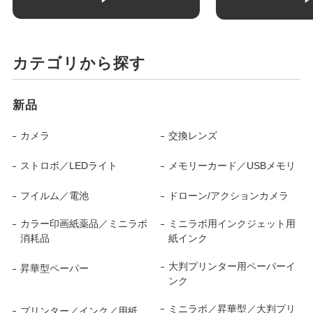
カテゴリから探す
新品
カメラ
交換レンズ
ストロボ／LEDライト
メモリーカード／USBメモリ
フイルム／電池
ドローン/アクションカメラ
カラー印画紙薬品／ミニラボ
ミニラボ用インクジェット用
消耗品
紙インク
大判プリンター用ペーパーイ
昇華型ペーパー
ンク
ミニラボ／昇華型／大判プリ
プリンター／インク／用紙