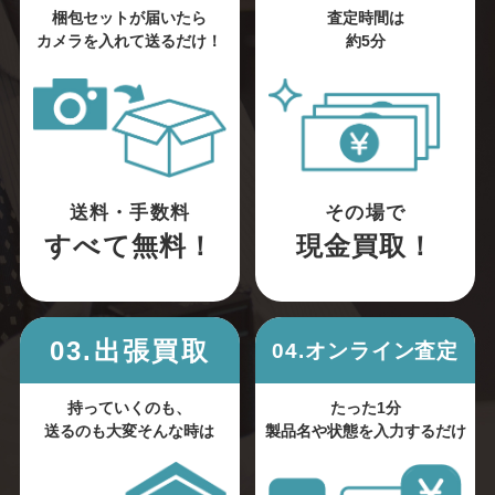
梱包セットが届いたら
査定時間は
カメラを入れて送るだけ！
約5分
送料・手数料
その場で
すべて無料！
現金買取！
03.出張買取
04.オンライン査定
持っていくのも、
たった1分
送るのも大変そんな時は
製品名や状態を入力するだけ