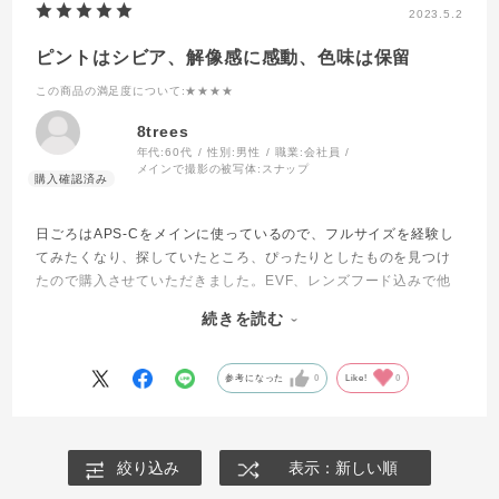
2023.5.2
ピントはシビア、解像感に感動、色味は保留
この商品の満足度について
:★★★★
8trees
年代:
60代
性別:
男性
職業:
会社員
メインで撮影の被写体:
スナップ
日ごろはAPS-Cをメインに使っているので、フルサイズを経験し
てみたくなり、探していたところ、ぴったりとしたものを見つけ
たので購入させていただきました。EVF、レンズフード込みで他
店の本体のみ価格、非常にお得に購入することができました。加
続きを読む
えて本体は非常にきれいで満足しています。
写りは、ローパスレスフィルター無しということも有り、非常に
精細で、拡大してみると、こんなところまできちっと写るの
参考になった
0
Like!
0
か！！と驚きます。
一方で広角とはいえ、開放でのピントはシビアで、あれ？、こっ
ちじゃないのにと思うことが多々有り、自分の腕の未熟さを思い
絞り込み
表示：新しい順
知らされます。
「MOOK」で内田さんがよく撮れる器械という表現をされていま