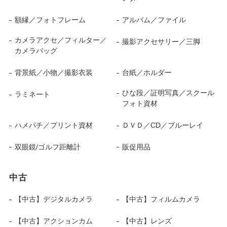
額縁／フォトフレーム
アルバム／ファイル
カメラアクセ／フィルター／
撮影アクセサリー／三脚
カメラバッグ
背景紙／小物／撮影衣装
台紙／ホルダー
ひな段／証明写真／スクール
ラミネート
フォト資材
ハメパチ／プリント資材
ＤＶＤ／CD／ブルーレイ
双眼鏡/ゴルフ距離計
販促用品
中古
【中古】デジタルカメラ
【中古】フィルムカメラ
【中古】アクションカム
【中古】レンズ