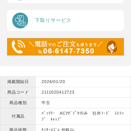
下取りサービス
掲載開始日
2026/01/20
商品コード
2111020412723
商品種別
中古
ﾊﾞｯﾃﾘｰ ACｱﾀﾞﾌﾟﾀのみ 社外ﾌｰﾄﾞ ｽﾄﾗｯ
付属品
ﾌﾟ ｷｬｯﾌﾟ
商品状態
ｾﾝｻｰﾖｺﾞﾚ 外観ｽﾚ