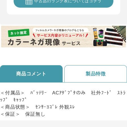
中古品のランク表についてはコチラ
商品コメント
製品特徴
＜付属品＞ ﾊﾞｯﾃﾘｰ ACｱﾀﾞﾌﾟﾀのみ 社外ﾌｰﾄﾞ ｽﾄﾗ
ｯﾌﾟ ｷｬｯﾌﾟ
＜商品状態＞ ｾﾝｻｰﾖｺﾞﾚ 外観ｽﾚ
＜保証＞ 保証無し