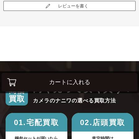
したが、腑落ちする点が有り、色味いろいろと自分で調整できる
レビューを書く
方が使用されることを想定されているのかな？と思います。撮っ
てだし基本だと、ちょっと戸惑ってしまわれるのかも（私です）
と感じています。
カートに入れる
高く売って安く買う！
高価
買取
カメラのナニワの選べる買取方法
01.宅配買取
02.店頭買取
梱包セットが届いたら
査定時間は