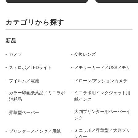
カテゴリから探す
新品
カメラ
交換レンズ
ストロボ／LEDライト
メモリーカード／USBメモリ
フイルム／電池
ドローン/アクションカメラ
カラー印画紙薬品／ミニラボ
ミニラボ用インクジェット用
消耗品
紙インク
大判プリンター用ペーパーイ
昇華型ペーパー
ンク
ミニラボ／昇華型／大判プリ
プリンター／インク／用紙
ンター