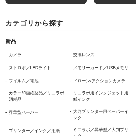
カテゴリから探す
新品
カメラ
交換レンズ
ストロボ／LEDライト
メモリーカード／USBメモリ
フイルム／電池
ドローン/アクションカメラ
カラー印画紙薬品／ミニラボ
ミニラボ用インクジェット用
消耗品
紙インク
大判プリンター用ペーパーイ
昇華型ペーパー
ンク
ミニラボ／昇華型／大判プリ
プリンター／インク／用紙