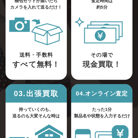
梱包セットが届いたら
査定時間は
カメラを入れて送るだけ！
約5分
送料・手数料
その場で
すべて無料！
現金買取！
03.出張買取
04.オンライン査定
持っていくのも、
たった1分
送るのも大変そんな時は
製品名や状態を入力するだけ