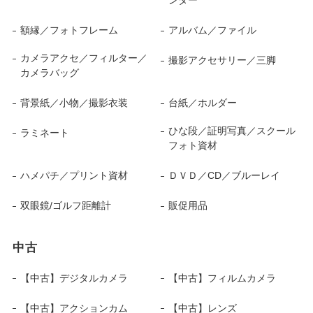
ンター
額縁／フォトフレーム
アルバム／ファイル
カメラアクセ／フィルター／
撮影アクセサリー／三脚
カメラバッグ
背景紙／小物／撮影衣装
台紙／ホルダー
ひな段／証明写真／スクール
ラミネート
フォト資材
ハメパチ／プリント資材
ＤＶＤ／CD／ブルーレイ
双眼鏡/ゴルフ距離計
販促用品
中古
【中古】デジタルカメラ
【中古】フィルムカメラ
【中古】アクションカム
【中古】レンズ