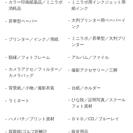
カラー印画紙薬品／ミニラボ
ミニラボ用インクジェット用
消耗品
紙インク
大判プリンター用ペーパーイ
昇華型ペーパー
ンク
ミニラボ／昇華型／大判プリ
プリンター／インク／用紙
ンター
額縁／フォトフレーム
アルバム／ファイル
カメラアクセ／フィルター／
撮影アクセサリー／三脚
カメラバッグ
背景紙／小物／撮影衣装
台紙／ホルダー
ひな段／証明写真／スクール
ラミネート
フォト資材
ハメパチ／プリント資材
ＤＶＤ／CD／ブルーレイ
双眼鏡/ゴルフ距離計
販促用品