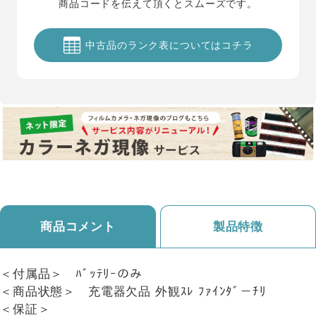
商品コードを伝えて頂くとスムーズです。
中古品のランク表についてはコチラ
商品コメント
製品特徴
＜付属品＞ ﾊﾞｯﾃﾘｰのみ
＜商品状態＞ 充電器欠品 外観ｽﾚ ﾌｧｲﾝﾀﾞ－ﾁﾘ
＜保証＞