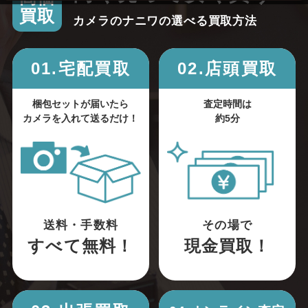
買取
カメラのナニワの選べる買取方法
01.宅配買取
02.店頭買取
梱包セットが届いたら
査定時間は
カメラを入れて送るだけ！
約5分
送料・手数料
その場で
すべて無料！
現金買取！