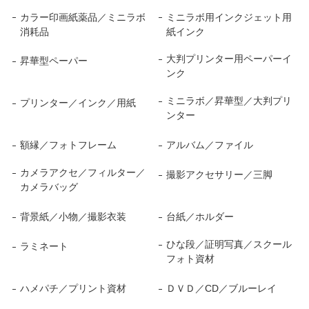
カラー印画紙薬品／ミニラボ
ミニラボ用インクジェット用
消耗品
紙インク
大判プリンター用ペーパーイ
昇華型ペーパー
ンク
ミニラボ／昇華型／大判プリ
プリンター／インク／用紙
ンター
額縁／フォトフレーム
アルバム／ファイル
カメラアクセ／フィルター／
撮影アクセサリー／三脚
カメラバッグ
背景紙／小物／撮影衣装
台紙／ホルダー
ひな段／証明写真／スクール
ラミネート
フォト資材
ハメパチ／プリント資材
ＤＶＤ／CD／ブルーレイ