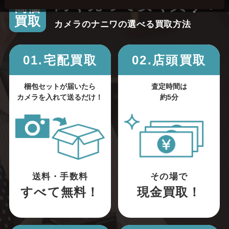
高く売って安く買う！
高価
買取
カメラのナニワの選べる買取方法
01.宅配買取
02.店頭買取
梱包セットが届いたら
査定時間は
カメラを入れて送るだけ！
約5分
送料・手数料
その場で
すべて無料！
現金買取！