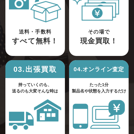
送料・手数料
その場で
すべて無料！
現金買取！
03.出張買取
04.オンライン査定
持っていくのも、
たった1分
送るのも大変そんな時は
製品名や状態を入力するだけ