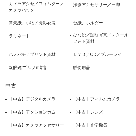
カメラアクセ／フィルター／
撮影アクセサリー／三脚
カメラバッグ
背景紙／小物／撮影衣装
台紙／ホルダー
ひな段／証明写真／スクール
ラミネート
フォト資材
ハメパチ／プリント資材
ＤＶＤ／CD／ブルーレイ
双眼鏡/ゴルフ距離計
販促用品
中古
【中古】デジタルカメラ
【中古】フィルムカメラ
【中古】アクションカム
【中古】レンズ
【中古】カメラアクセサリー
【中古】光学機器