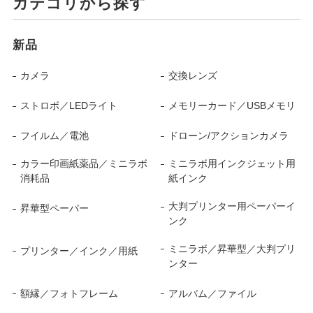
カテゴリから探す
新品
カメラ
交換レンズ
ストロボ／LEDライト
メモリーカード／USBメモリ
フイルム／電池
ドローン/アクションカメラ
カラー印画紙薬品／ミニラボ
ミニラボ用インクジェット用
消耗品
紙インク
大判プリンター用ペーパーイ
昇華型ペーパー
ンク
ミニラボ／昇華型／大判プリ
プリンター／インク／用紙
ンター
額縁／フォトフレーム
アルバム／ファイル