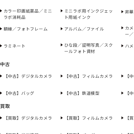
カラー印画紙薬品／ミニ
ミニラボ用インクジェッ
昇華
ラボ消耗品
ト用紙インク
カメ
額縁／フォトフレーム
アルバム／ファイル
ー／
ひな段／証明写真／スク
ラミネート
ハメ
ールフォト資材
中古
【中古】デジタルカメラ
【中古】フィルムカメラ
【中
【中古】バッグ
【中古】鉄道模型
【中
買取
【買取】デジタルカメラ
【買取】フィルムカメラ
【買