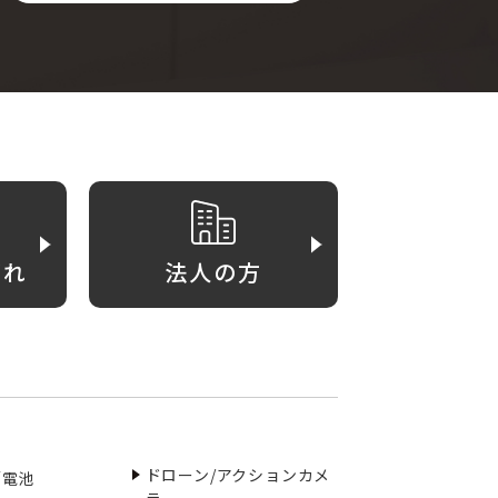
がれ
法人の方
ドローン/アクションカメ
／電池
ラ