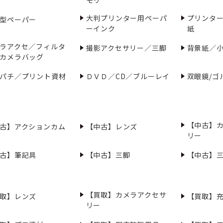
大判プリンター用ペーパ
プリンタ
型ペーパー
ーインク
紙
ラアクセ／フィルタ
撮影アクセサリー／三脚
背景紙／
カメラバッグ
パチ／プリント資材
ＤＶＤ／CD／ブルーレイ
双眼鏡/ゴ
【中古】
古】アクションカム
【中古】レンズ
リー
古】筆記具
【中古】三脚
【中古】
【買取】カメラアクセサ
取】レンズ
【買取】
リー