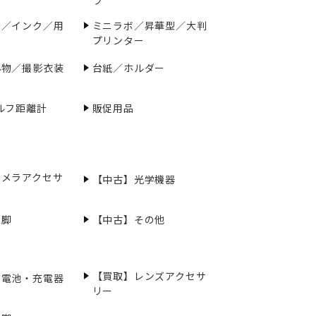
ー／インク／用
ミニラボ／昇華型／大判
プリンター
小物／撮影衣装
台紙／ホルダー
ルフ距離計
販促用品
カメラアクセサ
【中古】光学機器
三脚
【中古】その他
【買取】レンズアクセサ
充電池・充電器
リー