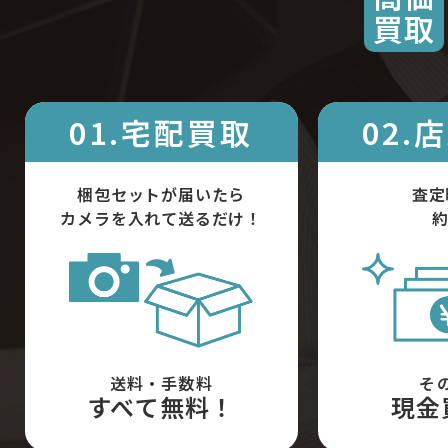
買取
01.宅配買取
02.
梱包セットが届いたら
査定
カメラを入れて送るだけ！
約
送料・手数料
そ
すべて無料！
現金