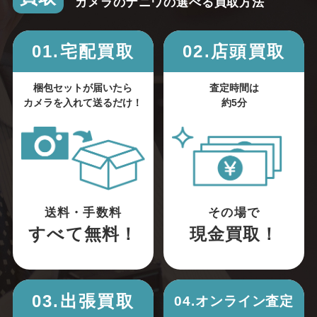
カメラのナニワの選べる買取方法
01.宅配買取
02.店頭買取
梱包セットが届いたら
査定時間は
カメラを入れて送るだけ！
約5分
送料・手数料
その場で
すべて無料！
現金買取！
03.出張買取
04.オンライン査定