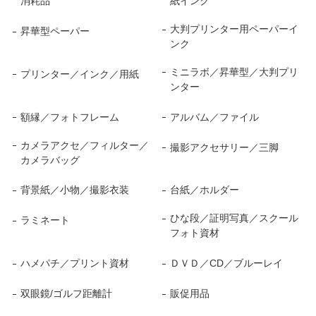
消耗品
紙インク
大判プリンター用ペーパーイ
昇華型ペーパー
ンク
ミニラボ／昇華型／大判プリ
プリンター／インク／用紙
ンター
額縁／フォトフレーム
アルバム／ファイル
カメラアクセ／フィルター／
撮影アクセサリー／三脚
カメラバッグ
背景紙／小物／撮影衣装
台紙／ホルダー
ひな段／証明写真／スクール
ラミネート
フォト資材
ハメパチ／プリント資材
ＤＶＤ／CD／ブルーレイ
双眼鏡/ゴルフ距離計
販促用品