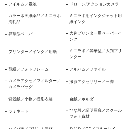
フイルム／電池
ドローン/アクションカメラ
カラー印画紙薬品／ミニラボ
ミニラボ用インクジェット用
消耗品
紙インク
大判プリンター用ペーパーイ
昇華型ペーパー
ンク
ミニラボ／昇華型／大判プリ
プリンター／インク／用紙
ンター
額縁／フォトフレーム
アルバム／ファイル
カメラアクセ／フィルター／
撮影アクセサリー／三脚
カメラバッグ
背景紙／小物／撮影衣装
台紙／ホルダー
ひな段／証明写真／スクール
ラミネート
フォト資材
ハメパチ／プリント資材
ＤＶＤ／CD／ブルーレイ