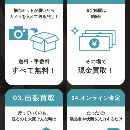
梱包セットが届いたら
査定時間は
カメラを入れて送るだけ！
約5分
送料・手数料
その場で
すべて無料！
現金買取！
03.出張買取
04.オンライン査定
持っていくのも、
たった1分
送るのも大変そんな時は
製品名や状態を入力するだけ