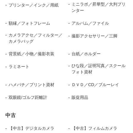
ミニラボ／昇華型／大判プリ
プリンター／インク／用紙
ンター
額縁／フォトフレーム
アルバム／ファイル
カメラアクセ／フィルター／
撮影アクセサリー／三脚
カメラバッグ
背景紙／小物／撮影衣装
台紙／ホルダー
ひな段／証明写真／スクール
ラミネート
フォト資材
ハメパチ／プリント資材
ＤＶＤ／CD／ブルーレイ
双眼鏡/ゴルフ距離計
販促用品
中古
【中古】デジタルカメラ
【中古】フィルムカメラ