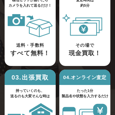
梱包セットが届いたら
査定時間は
カメラを入れて送るだけ！
約5分
送料・手数料
その場で
すべて無料！
現金買取！
03.出張買取
04.オンライン査定
持っていくのも、
たった1分
送るのも大変そんな時は
製品名や状態を入力するだけ