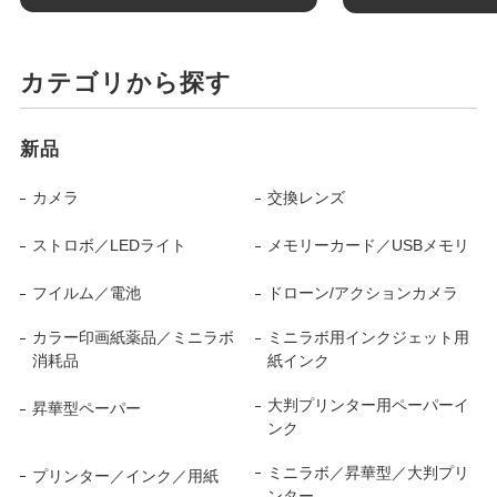
カテゴリから探す
新品
カメラ
交換レンズ
ストロボ／LEDライト
メモリーカード／USBメモリ
フイルム／電池
ドローン/アクションカメラ
カラー印画紙薬品／ミニラボ
ミニラボ用インクジェット用
消耗品
紙インク
大判プリンター用ペーパーイ
昇華型ペーパー
ンク
ミニラボ／昇華型／大判プリ
プリンター／インク／用紙
ンター