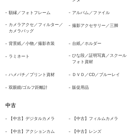
額縁／フォトフレーム
アルバム／ファイル
カメラアクセ／フィルター／
撮影アクセサリー／三脚
カメラバッグ
背景紙／小物／撮影衣装
台紙／ホルダー
ひな段／証明写真／スクール
ラミネート
フォト資材
ハメパチ／プリント資材
ＤＶＤ／CD／ブルーレイ
双眼鏡/ゴルフ距離計
販促用品
中古
【中古】デジタルカメラ
【中古】フィルムカメラ
【中古】アクションカム
【中古】レンズ