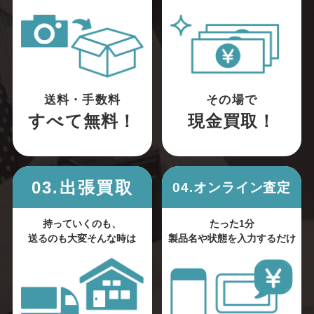
送料・手数料
その場で
すべて無料！
現金買取！
03.出張買取
04.オンライン査定
持っていくのも、
たった1分
送るのも大変そんな時は
製品名や状態を入力するだけ