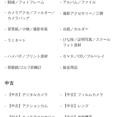
額縁／フォトフレーム
アルバム／ファイル
カメラアクセ／フィルター／
撮影アクセサリー／三脚
カメラバッグ
背景紙／小物／撮影衣装
台紙／ホルダー
ひな段／証明写真／スクール
ラミネート
フォト資材
ハメパチ／プリント資材
ＤＶＤ／CD／ブルーレイ
双眼鏡/ゴルフ距離計
販促用品
中古
【中古】デジタルカメラ
【中古】フィルムカメラ
【中古】アクションカム
【中古】レンズ
【中古】カメラアクセサリー
【中古】光学機器