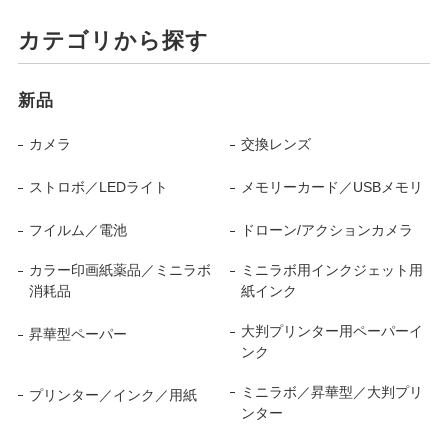
カテゴリから探す
新品
カメラ
交換レンズ
ストロボ／LEDライト
メモリーカード／USBメモリ
フイルム／電池
ドローン/アクションカメラ
カラー印画紙薬品／ミニラボ
ミニラボ用インクジェット用
消耗品
紙インク
大判プリンター用ペーパーイ
昇華型ペーパー
ンク
ミニラボ／昇華型／大判プリ
プリンター／インク／用紙
ンター