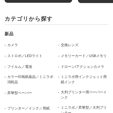
カテゴリから探す
新品
カメラ
交換レンズ
ストロボ／LEDライト
メモリーカード／USBメモリ
フイルム／電池
ドローン/アクションカメラ
カラー印画紙薬品／ミニラボ
ミニラボ用インクジェット用
消耗品
紙インク
大判プリンター用ペーパーイ
昇華型ペーパー
ンク
ミニラボ／昇華型／大判プリ
プリンター／インク／用紙
ンター