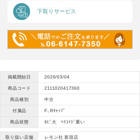
下取りサービス
掲載開始日
2026/03/04
商品コード
2111020417360
商品種別
中古
付属品
F､Rｷｬｯﾌﾟ
商品状態
ｶﾋﾞ大 ﾍﾘｺｲﾄﾞ重い
取り扱い店舗
レモン社 新宿店