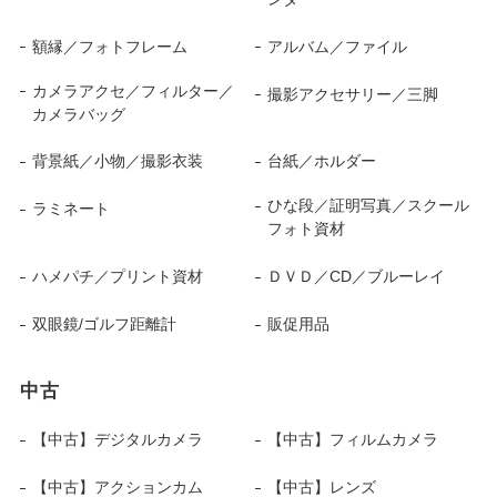
額縁／フォトフレーム
アルバム／ファイル
カメラアクセ／フィルター／
撮影アクセサリー／三脚
カメラバッグ
背景紙／小物／撮影衣装
台紙／ホルダー
ひな段／証明写真／スクール
ラミネート
フォト資材
ハメパチ／プリント資材
ＤＶＤ／CD／ブルーレイ
双眼鏡/ゴルフ距離計
販促用品
中古
【中古】デジタルカメラ
【中古】フィルムカメラ
【中古】アクションカム
【中古】レンズ