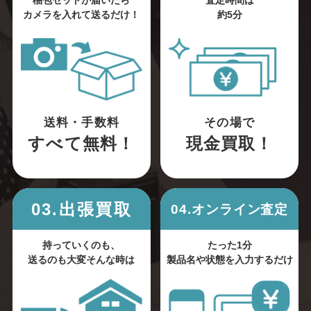
梱包セットが届いたら
査定時間は
カメラを入れて送るだけ！
約5分
送料・手数料
その場で
すべて無料！
現金買取！
03.出張買取
04.オンライン査定
持っていくのも、
たった1分
送るのも大変そんな時は
製品名や状態を入力するだけ