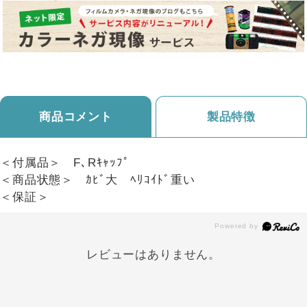
商品コメント
製品特徴
＜付属品＞ F､Rｷｬｯﾌﾟ
＜商品状態＞ ｶﾋﾞ大 ﾍﾘｺｲﾄﾞ重い
＜保証＞
レビューはありません。