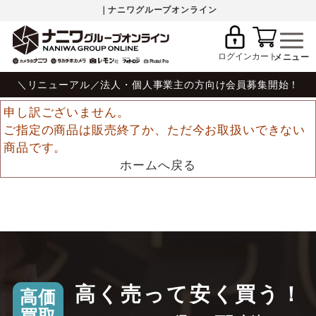
｜ナニワグループオンライン
ログイン
カート
＼リニューアル／法人・個人事業主の方向け会員募集開始！
申し訳ございません。
ご指定の商品は販売終了か、ただ今お取扱いできない
商品です。
ホームへ戻る
高く売って安く買う！
高価