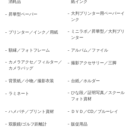
消耗品
紙インク
大判プリンター用ペーパーイ
昇華型ペーパー
ンク
ミニラボ／昇華型／大判プリ
プリンター／インク／用紙
ンター
額縁／フォトフレーム
アルバム／ファイル
カメラアクセ／フィルター／
撮影アクセサリー／三脚
カメラバッグ
背景紙／小物／撮影衣装
台紙／ホルダー
ひな段／証明写真／スクール
ラミネート
フォト資材
ハメパチ／プリント資材
ＤＶＤ／CD／ブルーレイ
双眼鏡/ゴルフ距離計
販促用品