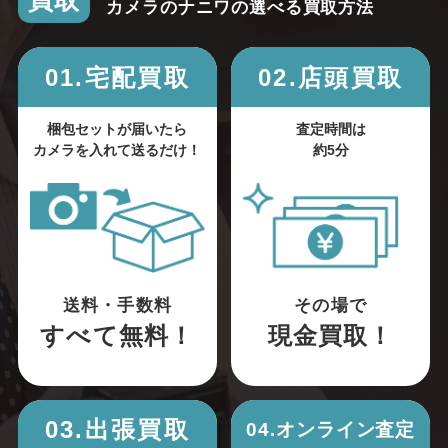
買取
カメラのナニワの選べる買取方法
01.宅配買取
02.店頭買取
梱包セットが届いたら
査定時間は
カメラを入れて送るだけ！
約5分
送料・手数料
その場で
すべて無料！
現金買取！
03.出張買取
04.オンライン査定