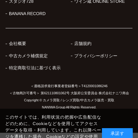
スタジオ728
ワイン蔵 ONLINE STORE
BANANA RECORD
会社概要
店舗規約
中古カメラ補償規定
プライバシーポリシー
特定商取引法に基づく表示
＜適格請求発行事業者登録番号＞T4120001086246
＜古物商許可番号＞ 第621110801062号 大阪府公安委員会 株式会社ナニワ商会
Copyright © カメラ買取 / レンズ買取/中古カメラ販売・買取
NANIWA Group All Rights Reserved.
このサイトでは、利用状況の把握や広告配信な
どのために、Cookieなどを使用してアクセス
データを取得・利用しています。これ以降ペー
承諾す
ジを遷移した場合、Cookieなどの設定や使用