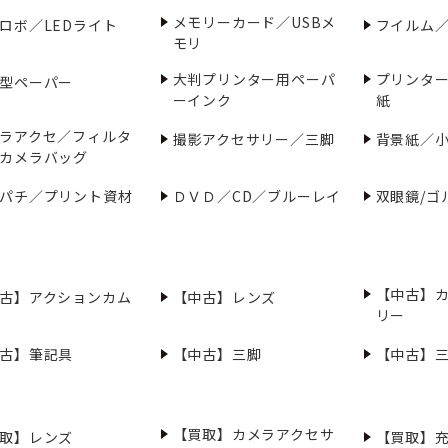
メモリーカード／USBメ
ロボ／LEDライト
フイルム
モリ
大判プリンター用ペーパ
プリンタ
型ペーパー
ーインク
紙
ラアクセ／フィルタ
撮影アクセサリー／三脚
背景紙／
カメラバッグ
パチ／プリント資材
ＤＶＤ／CD／ブルーレイ
双眼鏡/ゴ
【中古】
古】アクションカム
【中古】レンズ
リー
古】筆記具
【中古】三脚
【中古】
【買取】カメラアクセサ
取】レンズ
【買取】