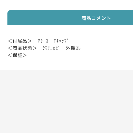
商品コメント
＜付属品＞ Pｹｰｽ Fｷｬｯﾌﾟ
＜商品状態＞ ｸﾓﾘ､ｶﾋﾞ 外観ｽﾚ
＜保証＞