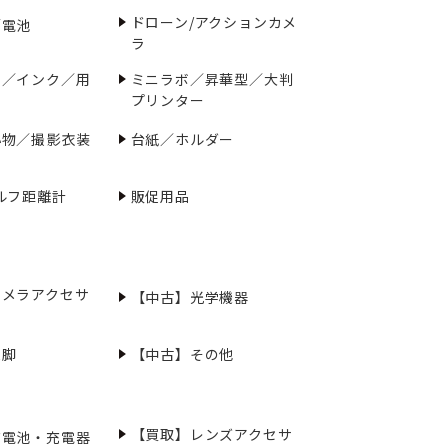
ドローン/アクションカメ
／電池
ラ
ー／インク／用
ミニラボ／昇華型／大判
プリンター
小物／撮影衣装
台紙／ホルダー
ルフ距離計
販促用品
カメラアクセサ
【中古】光学機器
三脚
【中古】その他
【買取】レンズアクセサ
充電池・充電器