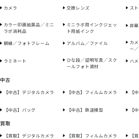
カメラ
交換レンズ
スト
カラー印画紙薬品／ミニ
ミニラボ用インクジェッ
昇華
ラボ消耗品
ト用紙インク
カメ
額縁／フォトフレーム
アルバム／ファイル
ー／
ひな段／証明写真／スク
ラミネート
ハメ
ールフォト資材
中古
【中古】デジタルカメラ
【中古】フィルムカメラ
【中
【中古】バッグ
【中古】鉄道模型
【中
買取
【買取】デジタルカメラ
【買取】フィルムカメラ
【買