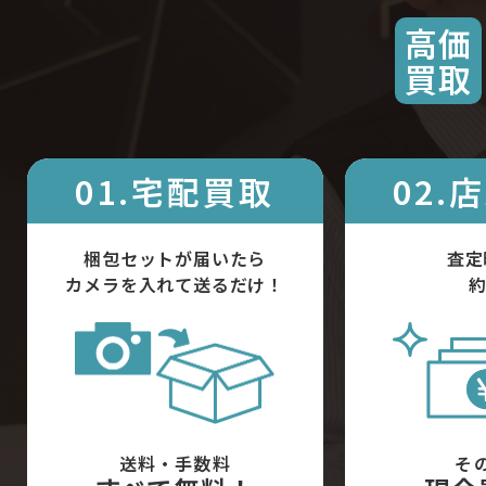
高価
買取
01.宅配買取
02.
梱包セットが届いたら
査定
カメラを入れて送るだけ！
約
送料・手数料
そ