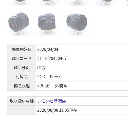
掲載開始日
2026/04/04
商品コード
2111020420407
商品種別
中古
付属品
Pｹｰｽ Fｷｬｯﾌﾟ
商品状態
ｸﾓﾘ､ｶﾋﾞ 外観ｽﾚ
取り扱い店舗
レモン社 新宿店
2026/08/08 11:05現在