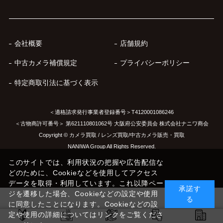
会社概要
店舗規約
中古カメラ補償規定
プライバシーポリシー
特定商取引法に基づく表示
＜適格請求発行事業者登録番号＞T4120001086246
＜古物商許可番号＞ 第621110801062号 大阪府公安委員会 株式会社ナニワ商会
Copyright © カメラ買取 / レンズ買取/中古カメラ販売・買取
NANIWA Group All Rights Reserved.
このサイトでは、利用状況の把握や広告配信な
どのために、Cookieなどを使用してアクセス
データを取得・利用しています。これ以降ペー
承諾す
ジを遷移した場合、Cookieなどの設定や使用
る
に同意したことになります。Cookieなどの設
定や使用の詳細についてはリンクをご覧くださ