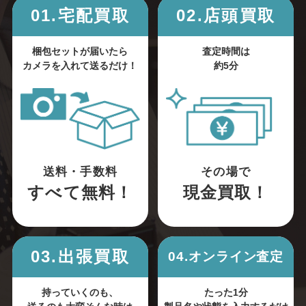
01.宅配買取
02.店頭買取
梱包セットが届いたら
査定時間は
カメラを入れて送るだけ！
約5分
送料・手数料
その場で
すべて無料！
現金買取！
03.出張買取
04.オンライン査定
持っていくのも、
たった1分