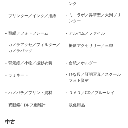
ンク
ミニラボ／昇華型／大判プリ
プリンター／インク／用紙
ンター
額縁／フォトフレーム
アルバム／ファイル
カメラアクセ／フィルター／
撮影アクセサリー／三脚
カメラバッグ
背景紙／小物／撮影衣装
台紙／ホルダー
ひな段／証明写真／スクール
ラミネート
フォト資材
ハメパチ／プリント資材
ＤＶＤ／CD／ブルーレイ
双眼鏡/ゴルフ距離計
販促用品
中古