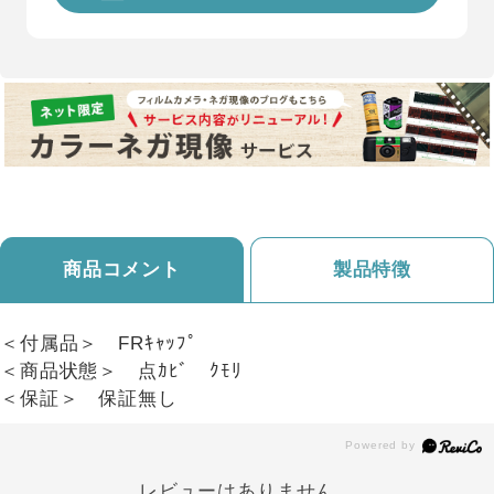
商品コメント
製品特徴
＜付属品＞ FRｷｬｯﾌﾟ
＜商品状態＞ 点ｶﾋﾞ ｸﾓﾘ
＜保証＞ 保証無し
レビューはありません。