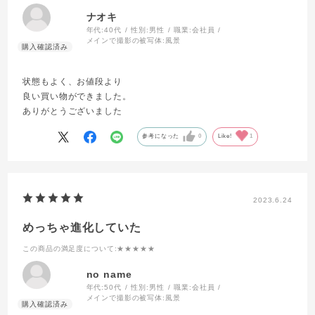
ナオキ
年代:
40代
性別:
男性
職業:
会社員
メインで撮影の被写体:
風景
状態もよく、お値段より
良い買い物ができました。
ありがとうございました
参考になった
0
Like!
1
2023.6.24
めっちゃ進化していた
この商品の満足度について
:★★★★★
no name
年代:
50代
性別:
男性
職業:
会社員
メインで撮影の被写体:
風景