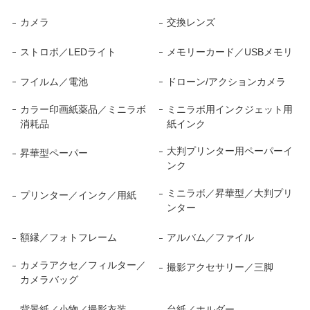
カメラ
交換レンズ
ストロボ／LEDライト
メモリーカード／USBメモリ
フイルム／電池
ドローン/アクションカメラ
カラー印画紙薬品／ミニラボ
ミニラボ用インクジェット用
消耗品
紙インク
大判プリンター用ペーパーイ
昇華型ペーパー
ンク
ミニラボ／昇華型／大判プリ
プリンター／インク／用紙
ンター
額縁／フォトフレーム
アルバム／ファイル
カメラアクセ／フィルター／
撮影アクセサリー／三脚
カメラバッグ
背景紙／小物／撮影衣装
台紙／ホルダー