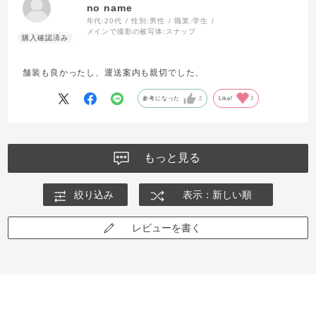
no name
年代:
20代
性別:
男性
職業:
学生
メインで撮影の被写体:
スナップ
舗装も良かったし、運送案内も親切でした、
参考になった
2
Like!
2
もっと見る
絞り込み
表示：新しい順
レビューを書く