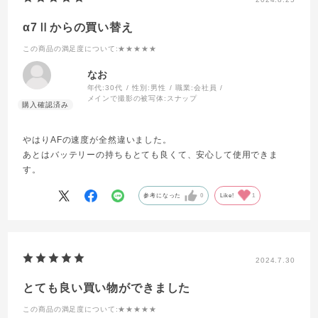
α7Ⅱからの買い替え
この商品の満足度について
:★★★★★
なお
年代:
30代
性別:
男性
職業:
会社員
メインで撮影の被写体:
スナップ
やはりAFの速度が全然違いました。
あとはバッテリーの持ちもとても良くて、安心して使用できま
す。
参考になった
0
Like!
1
2024.7.30
とても良い買い物ができました
この商品の満足度について
:★★★★★