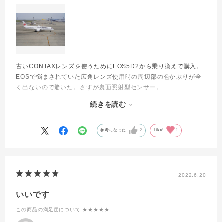
古いCONTAXレンズを使うためにEOS5D2から乗り換えで購入。
EOSで悩まされていた広角レンズ使用時の周辺部の色かぶりが全
く出ないので驚いた。さすが裏面照射型センサー。
ミラーレス最初期のころの液晶モニタやEVFの見にくさはほとん
続きを読む
ど解消されていて、ピント合わせ用の拡大やピーキング表示の機
能が非常に使いやすく、シャッターボタン近くのカスタムキーに
割り当てられるので、これが最高に使いやすい。EOS5D2がフィ
参考になった
2
Like!
1
ルムカメラの延長だったものが、α7IIIでは動画も含めた映像作品
を創るためのツールに進化している感じがした。
動画も思ったよりちゃんと撮れるので、いろいろ試してみたい。
2022.6.20
いいです
この商品の満足度について
:★★★★★