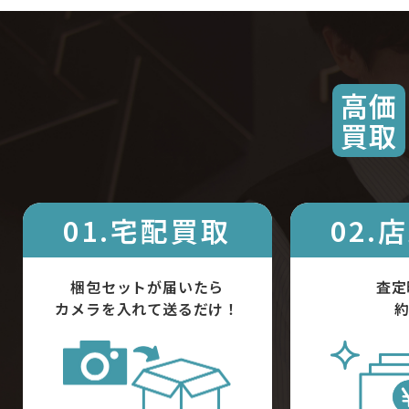
高価
買取
01.宅配買取
02.
梱包セットが届いたら
査定
カメラを入れて送るだけ！
約