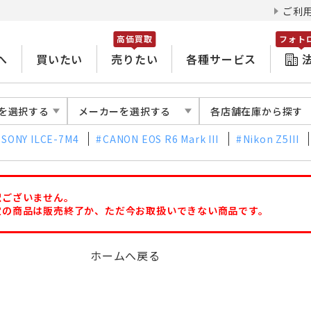
ご利
高価買取
フォト
へ
買いたい
売りたい
各種サービス
を選択する
メーカーを選択する
各店舗在庫から探す
SONY ILCE-7M4
CANON EOS R6 Mark III
Nikon Z5III
訳ございません。
定の商品は販売終了か、ただ今お取扱いできない商品です。
ホームへ戻る