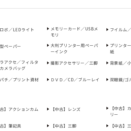
メモリーカード／USBメ
ロボ／LEDライト
フイルム
モリ
大判プリンター用ペーパ
プリンタ
型ペーパー
ーインク
紙
ラアクセ／フィルタ
撮影アクセサリー／三脚
背景紙／
カメラバッグ
パチ／プリント資材
ＤＶＤ／CD／ブルーレイ
双眼鏡/ゴ
【中古】
古】アクションカム
【中古】レンズ
リー
古】筆記具
【中古】三脚
【中古】