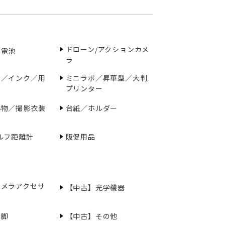
ドローン/アクションカメ
／電池
ラ
ー／インク／用
ミニラボ／昇華型／大判
プリンター
小物／撮影衣装
台紙／ホルダー
ルフ距離計
販促用品
カメラアクセサ
【中古】光学機器
三脚
【中古】その他