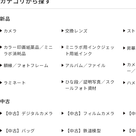
カテゴリから探す
新品
カメラ
交換レンズ
スト
カラー印画紙薬品／ミニ
ミニラボ用インクジェッ
昇華
ラボ消耗品
ト用紙インク
カメ
額縁／フォトフレーム
アルバム／ファイル
ー／
ひな段／証明写真／スク
ラミネート
ハメ
ールフォト資材
中古
【中古】デジタルカメラ
【中古】フィルムカメラ
【中
【中古】バッグ
【中古】鉄道模型
【中