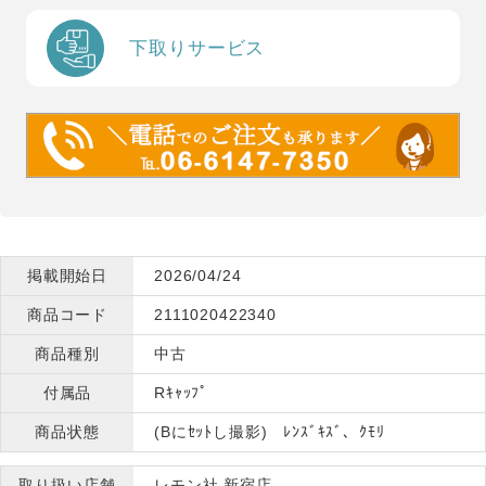
下取りサービス
掲載開始日
2026/04/24
商品コード
2111020422340
商品種別
中古
付属品
Rｷｬｯﾌﾟ
商品状態
(Bにｾｯﾄし撮影) ﾚﾝｽﾞｷｽﾞ、ｸﾓﾘ
取り扱い店舗
レモン社 新宿店