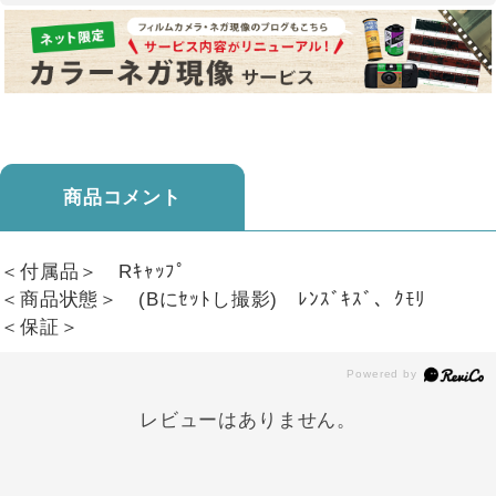
商品コメント
＜付属品＞ Rｷｬｯﾌﾟ
＜商品状態＞ (Bにｾｯﾄし撮影) ﾚﾝｽﾞｷｽﾞ、ｸﾓﾘ
＜保証＞
レビューはありません。