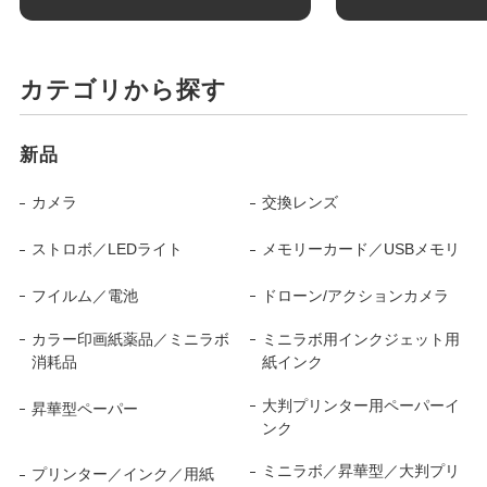
カテゴリから探す
新品
カメラ
交換レンズ
ストロボ／LEDライト
メモリーカード／USBメモリ
フイルム／電池
ドローン/アクションカメラ
カラー印画紙薬品／ミニラボ
ミニラボ用インクジェット用
消耗品
紙インク
大判プリンター用ペーパーイ
昇華型ペーパー
ンク
ミニラボ／昇華型／大判プリ
プリンター／インク／用紙