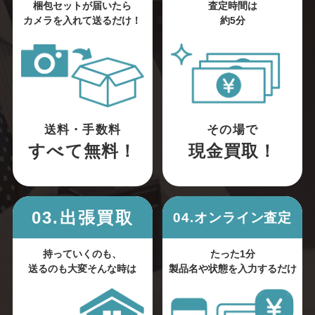
梱包セットが届いたら
査定時間は
カメラを入れて送るだけ！
約5分
送料・手数料
その場で
すべて無料！
現金買取！
03.出張買取
04.オンライン査定
持っていくのも、
たった1分
送るのも大変そんな時は
製品名や状態を入力するだけ