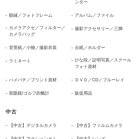
ンター
額縁／フォトフレーム
アルバム／ファイル
カメラアクセ／フィルター／
撮影アクセサリー／三脚
カメラバッグ
背景紙／小物／撮影衣装
台紙／ホルダー
ひな段／証明写真／スクール
ラミネート
フォト資材
ハメパチ／プリント資材
ＤＶＤ／CD／ブルーレイ
双眼鏡/ゴルフ距離計
販促用品
中古
【中古】デジタルカメラ
【中古】フィルムカメラ
【中古】アクションカム
【中古】レンズ