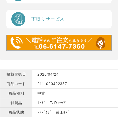
下取りサービス
掲載開始日
2026/04/24
商品コード
2111020422357
商品種別
中古
付属品
ﾌｰﾄﾞ F､Rｷｬｯﾌﾟ
商品状態
ﾚﾝｽﾞｶﾋﾞ 後玉ｷｽﾞ