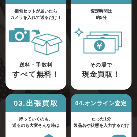
梱包セットが届いたら
査定時間は
カメラを入れて送るだけ！
約5分
送料・手数料
その場で
すべて無料！
現金買取！
03.出張買取
04.オンライン査定
持っていくのも、
たった1分
送るのも大変そんな時は
製品名や状態を入力するだけ