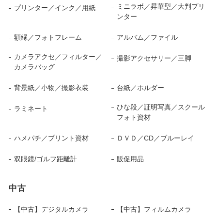
ミニラボ／昇華型／大判プリ
プリンター／インク／用紙
ンター
額縁／フォトフレーム
アルバム／ファイル
カメラアクセ／フィルター／
撮影アクセサリー／三脚
カメラバッグ
背景紙／小物／撮影衣装
台紙／ホルダー
ひな段／証明写真／スクール
ラミネート
フォト資材
ハメパチ／プリント資材
ＤＶＤ／CD／ブルーレイ
双眼鏡/ゴルフ距離計
販促用品
中古
【中古】デジタルカメラ
【中古】フィルムカメラ