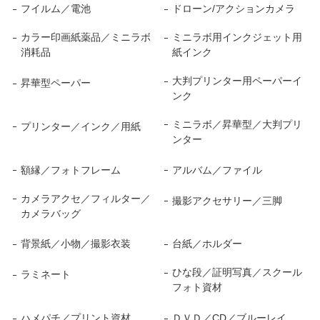
フイルム／電池
ドローン/アクションカメラ
カラー印画紙薬品／ミニラボ
ミニラボ用インクジェット用
消耗品
紙インク
大判プリンター用ペーパーイ
昇華型ペーパー
ンク
ミニラボ／昇華型／大判プリ
プリンター／インク／用紙
ンター
額縁／フォトフレーム
アルバム／ファイル
カメラアクセ／フィルター／
撮影アクセサリー／三脚
カメラバッグ
背景紙／小物／撮影衣装
台紙／ホルダー
ひな段／証明写真／スクール
ラミネート
フォト資材
ハメパチ／プリント資材
ＤＶＤ／CD／ブルーレイ