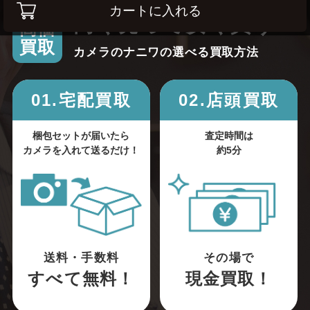
カートに入れる
高く売って安く買う！
高価
買取
カメラのナニワの選べる買取方法
01.宅配買取
02.店頭買取
梱包セットが届いたら
査定時間は
カメラを入れて送るだけ！
約5分
送料・手数料
その場で
すべて無料！
現金買取！