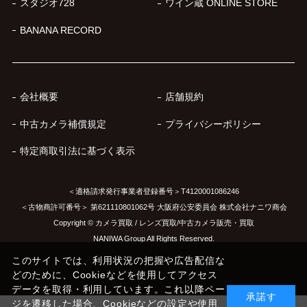
スタジオ728
ワイン蔵 ONLINE STORE
BANANA RECORD
会社概要
店舗規約
中古カメラ補償規定
プライバシーポリシー
特定商取引法に基づく表示
＜適格請求発行事業者登録番号＞T4120001086246
＜古物商許可番号＞ 第621110801062号 大阪府公安委員会 株式会社ナニワ商会
Copyright © カメラ買取 / レンズ買取/中古カメラ販売・買取
NANIWA Group All Rights Reserved.
このサイトでは、利用状況の把握や広告配信な
どのために、Cookieなどを使用してアクセス
データを取得・利用しています。これ以降ペー
承諾す
ジを遷移した場合、Cookieなどの設定や使用