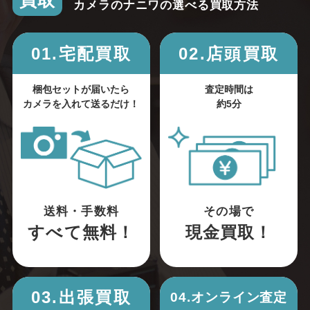
買取
カメラのナニワの選べる買取方法
01.宅配買取
02.店頭買取
梱包セットが届いたら
査定時間は
カメラを入れて送るだけ！
約5分
送料・手数料
その場で
すべて無料！
現金買取！
03.出張買取
04.オンライン査定