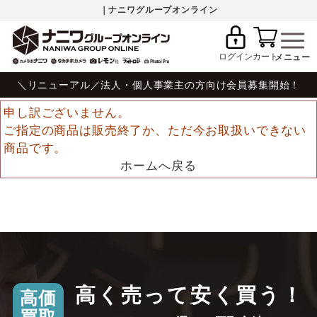
｜ナニワグループオンライン
ログイン
カート
＼リニューアル／法人・個人事業主の方向け会員募集開始！
申し訳ございません。
ご指定の商品は販売終了か、ただ今お取扱いできない
商品です。
ホームへ戻る
高く売って安く買う！
高価