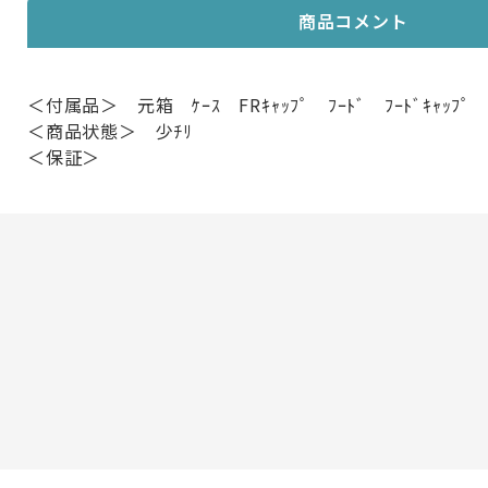
商品コメント
＜付属品＞ 元箱 ｹｰｽ FRｷｬｯﾌﾟ ﾌｰﾄﾞ ﾌｰﾄﾞｷｬｯﾌﾟ
＜商品状態＞ 少ﾁﾘ
＜保証＞