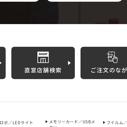
直営店舗検索
ご注文のな
メモリーカード／USBメ
ロボ／LEDライト
フイルム