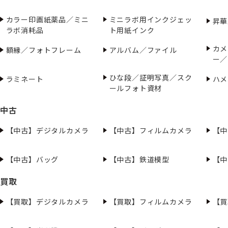
カラー印画紙薬品／ミニ
ミニラボ用インクジェッ
昇華
ラボ消耗品
ト用紙インク
カメ
額縁／フォトフレーム
アルバム／ファイル
ー／
ひな段／証明写真／スク
ラミネート
ハメ
ールフォト資材
中古
【中古】デジタルカメラ
【中古】フィルムカメラ
【中
【中古】バッグ
【中古】鉄道模型
【中
買取
【買取】デジタルカメラ
【買取】フィルムカメラ
【買