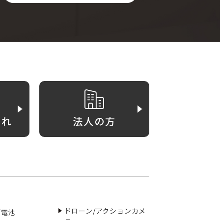
がれ
法人の方
ドローン/アクションカメ
／電池