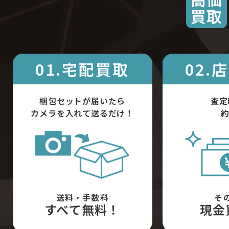
買取
01.宅配買取
02.
梱包セットが届いたら
査定
カメラを入れて送るだけ！
約
送料・手数料
そ
すべて無料！
現金