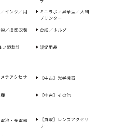
ラ
ー／インク／用
ミニラボ／昇華型／大判
プリンター
小物／撮影衣装
台紙／ホルダー
ルフ距離計
販促用品
カメラアクセサ
【中古】光学機器
三脚
【中古】その他
【買取】レンズアクセサ
充電池・充電器
リー