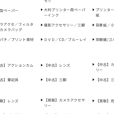
モリ
大判プリンター用ペーパ
プリンタ
型ペーパー
ーインク
紙
ラアクセ／フィルタ
撮影アクセサリー／三脚
背景紙／
カメラバッグ
パチ／プリント資材
ＤＶＤ／CD／ブルーレイ
双眼鏡/ゴ
【中古】
古】アクションカム
【中古】レンズ
リー
古】筆記具
【中古】三脚
【中古】
【買取】カメラアクセサ
取】レンズ
【買取】
リー