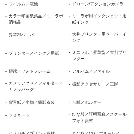
フイルム／電池
ドローン/アクションカメラ
カラー印画紙薬品／ミニラボ
ミニラボ用インクジェット用
消耗品
紙インク
大判プリンター用ペーパーイ
昇華型ペーパー
ンク
ミニラボ／昇華型／大判プリ
プリンター／インク／用紙
ンター
額縁／フォトフレーム
アルバム／ファイル
カメラアクセ／フィルター／
撮影アクセサリー／三脚
カメラバッグ
背景紙／小物／撮影衣装
台紙／ホルダー
ひな段／証明写真／スクール
ラミネート
フォト資材
ハメパチ／プリント資材
ＤＶＤ／CD／ブルーレイ