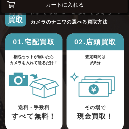
カートに入れる
高く売って安く買う！
高価
買取
カメラのナニワの選べる買取方法
01.宅配買取
02.店頭買取
梱包セットが届いたら
査定時間は
カメラを入れて送るだけ！
約5分
送料・手数料
その場で
すべて無料！
現金買取！