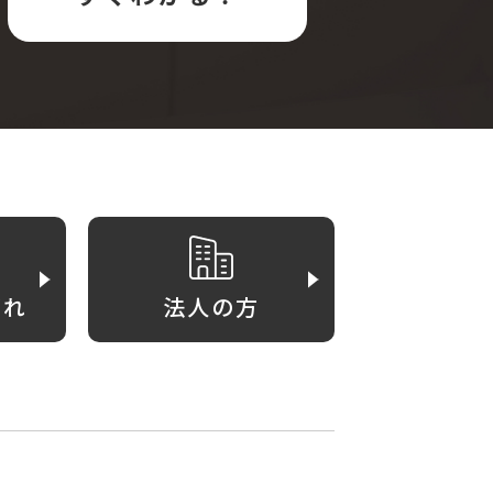
がれ
法人の方