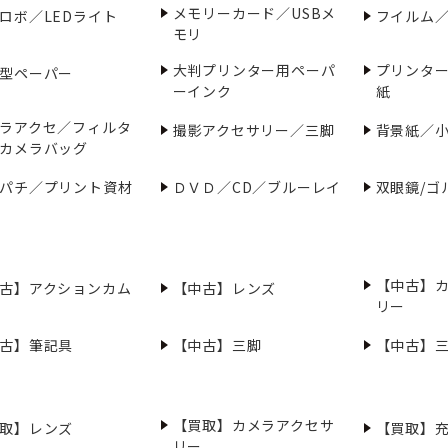
メモリーカード／USBメ
ロボ／LEDライト
フイルム
モリ
大判プリンター用ペーパ
プリンタ
型ペーパー
ーインク
紙
ラアクセ／フィルタ
撮影アクセサリー／三脚
背景紙／
カメラバッグ
パチ／プリント資材
ＤＶＤ／CD／ブルーレイ
双眼鏡/ゴ
【中古】
古】アクションカム
【中古】レンズ
リー
古】筆記具
【中古】三脚
【中古】
【買取】カメラアクセサ
取】レンズ
【買取】
リー