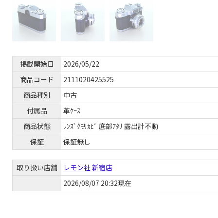
掲載開始日
2026/05/22
商品コード
2111020425525
商品種別
中古
付属品
革ｹｰｽ
商品状態
ﾚﾝｽﾞｸﾓﾘｶﾋﾞ 底部ｱﾀﾘ 露出計不動
保証
保証無し
取り扱い店舗
レモン社 新宿店
2026/08/07 20:32現在