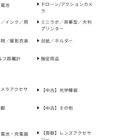
ドローン/アクションカメ
／電池
ラ
ー／インク／用
ミニラボ／昇華型／大判
プリンター
小物／撮影衣装
台紙／ホルダー
ルフ距離計
販促用品
カメラアクセサ
【中古】光学機器
三脚
【中古】その他
【買取】レンズアクセサ
充電池・充電器
リー