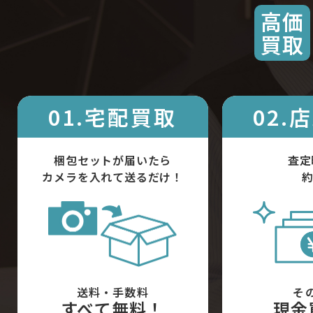
高価
買取
01.宅配買取
02.
梱包セットが届いたら
査定
カメラを入れて送るだけ！
約
送料・手数料
そ
すべて無料！
現金