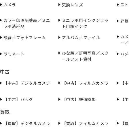
カメラ
交換レンズ
スト
カラー印画紙薬品／ミニ
ミニラボ用インクジェッ
昇華
ラボ消耗品
ト用紙インク
カメ
額縁／フォトフレーム
アルバム／ファイル
ー／
ひな段／証明写真／スク
ラミネート
ハメ
ールフォト資材
中古
【中古】デジタルカメラ
【中古】フィルムカメラ
【中
【中古】バッグ
【中古】鉄道模型
【中
買取
【買取】デジタルカメラ
【買取】フィルムカメラ
【買