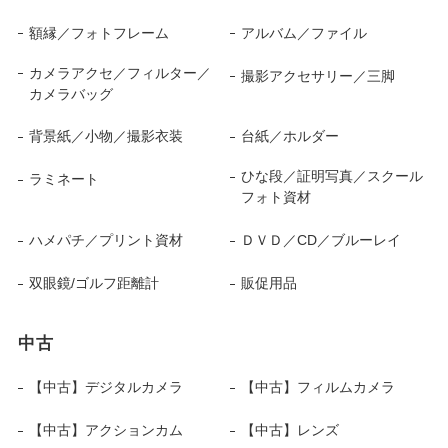
額縁／フォトフレーム
アルバム／ファイル
カメラアクセ／フィルター／
撮影アクセサリー／三脚
カメラバッグ
背景紙／小物／撮影衣装
台紙／ホルダー
ひな段／証明写真／スクール
ラミネート
フォト資材
ハメパチ／プリント資材
ＤＶＤ／CD／ブルーレイ
双眼鏡/ゴルフ距離計
販促用品
中古
【中古】デジタルカメラ
【中古】フィルムカメラ
【中古】アクションカム
【中古】レンズ