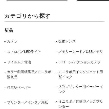
カテゴリから探す
新品
カメラ
交換レンズ
ストロボ／LEDライト
メモリーカード／USBメモリ
フイルム／電池
ドローン/アクションカメラ
カラー印画紙薬品／ミニラボ
ミニラボ用インクジェット用
消耗品
紙インク
大判プリンター用ペーパーイ
昇華型ペーパー
ンク
ミニラボ／昇華型／大判プリ
プリンター／インク／用紙
ンター