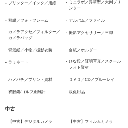
ミニラボ／昇華型／大判プリ
プリンター／インク／用紙
ンター
額縁／フォトフレーム
アルバム／ファイル
カメラアクセ／フィルター／
撮影アクセサリー／三脚
カメラバッグ
背景紙／小物／撮影衣装
台紙／ホルダー
ひな段／証明写真／スクール
ラミネート
フォト資材
ハメパチ／プリント資材
ＤＶＤ／CD／ブルーレイ
双眼鏡/ゴルフ距離計
販促用品
中古
【中古】デジタルカメラ
【中古】フィルムカメラ