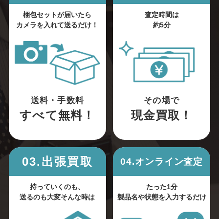
梱包セットが届いたら
査定時間は
カメラを入れて送るだけ！
約5分
送料・手数料
その場で
すべて無料！
現金買取！
03.出張買取
04.オンライン査定
持っていくのも、
たった1分
送るのも大変そんな時は
製品名や状態を入力するだけ