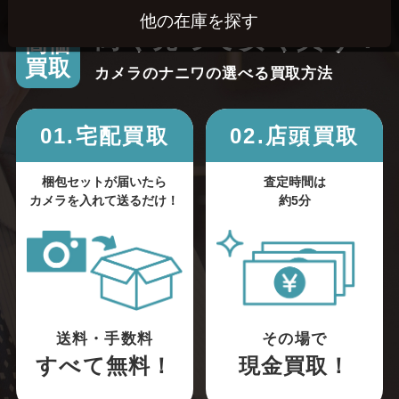
高く売って安く買う！
高価
買取
カメラのナニワの選べる買取方法
01.宅配買取
02.店頭買取
梱包セットが届いたら
査定時間は
カメラを入れて送るだけ！
約5分
送料・手数料
その場で
すべて無料！
現金買取！