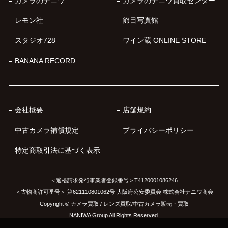
カメラのナニワ
カメラのナニワ買取センター
レモン社
節目写真館
スタジオ728
ワイン蔵 ONLINE STORE
BANANA RECORD
会社概要
店舗規約
中古カメラ補償規定
プライバシーポリシー
特定商取引法に基づく表示
＜適格請求発行事業者登録番号＞T4120001086246
＜古物商許可番号＞ 第621110801062号 大阪府公安委員会 株式会社ナニワ商会
Copyright © カメラ買取 / レンズ買取/中古カメラ販売・買取
NANIWA Group All Rights Reserved.