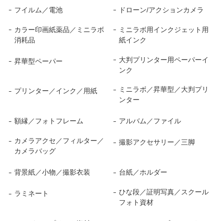
フイルム／電池
ドローン/アクションカメラ
カラー印画紙薬品／ミニラボ
ミニラボ用インクジェット用
消耗品
紙インク
大判プリンター用ペーパーイ
昇華型ペーパー
ンク
ミニラボ／昇華型／大判プリ
プリンター／インク／用紙
ンター
額縁／フォトフレーム
アルバム／ファイル
カメラアクセ／フィルター／
撮影アクセサリー／三脚
カメラバッグ
背景紙／小物／撮影衣装
台紙／ホルダー
ひな段／証明写真／スクール
ラミネート
フォト資材