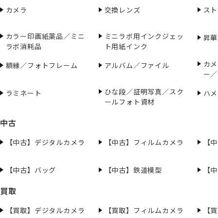
カメラ
交換レンズ
スト
カラー印画紙薬品／ミニ
ミニラボ用インクジェッ
昇華
ラボ消耗品
ト用紙インク
カメ
額縁／フォトフレーム
アルバム／ファイル
ー／
ひな段／証明写真／スク
ラミネート
ハメ
ールフォト資材
中古
【中古】デジタルカメラ
【中古】フィルムカメラ
【中
【中古】バッグ
【中古】鉄道模型
【中
買取
【買取】デジタルカメラ
【買取】フィルムカメラ
【買