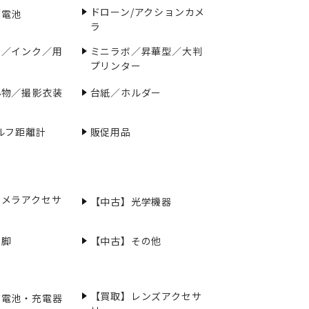
ドローン/アクションカメ
／電池
ラ
ー／インク／用
ミニラボ／昇華型／大判
プリンター
小物／撮影衣装
台紙／ホルダー
ルフ距離計
販促用品
カメラアクセサ
【中古】光学機器
三脚
【中古】その他
【買取】レンズアクセサ
充電池・充電器