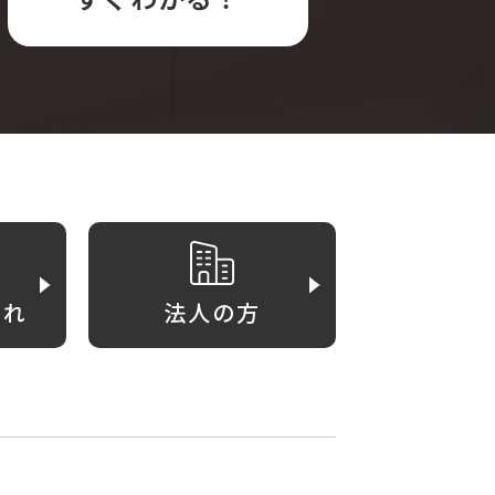
がれ
法人の方