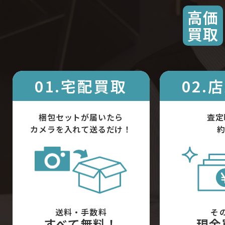
高価
買取
01.宅配買取
02.
梱包セットが届いたら
査定
カメラを入れて送るだけ！
約
送料・手数料
そ
すべて無料！
現金