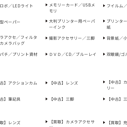
メモリーカード／USBメ
ロボ／LEDライト
フイルム
モリ
大判プリンター用ペーパ
プリンタ
型ペーパー
ーインク
紙
ラアクセ／フィルタ
撮影アクセサリー／三脚
背景紙／
カメラバッグ
パチ／プリント資材
ＤＶＤ／CD／ブルーレイ
双眼鏡/ゴ
【中古】
古】アクションカム
【中古】レンズ
リー
古】筆記具
【中古】三脚
【中古】
【買取】カメラアクセサ
取】レンズ
【買取】