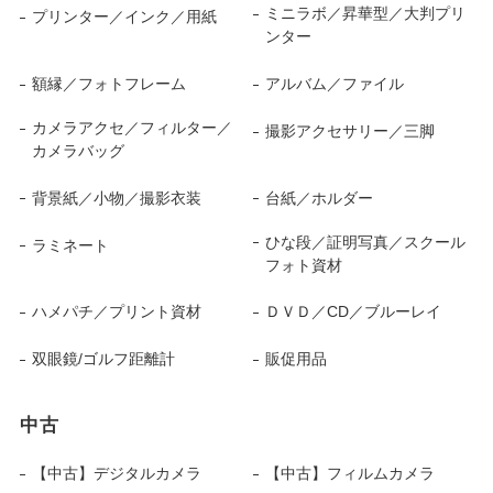
ミニラボ／昇華型／大判プリ
プリンター／インク／用紙
ンター
額縁／フォトフレーム
アルバム／ファイル
カメラアクセ／フィルター／
撮影アクセサリー／三脚
カメラバッグ
背景紙／小物／撮影衣装
台紙／ホルダー
ひな段／証明写真／スクール
ラミネート
フォト資材
ハメパチ／プリント資材
ＤＶＤ／CD／ブルーレイ
双眼鏡/ゴルフ距離計
販促用品
中古
【中古】デジタルカメラ
【中古】フィルムカメラ