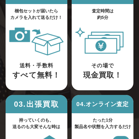
梱包セットが届いたら
査定時間は
カメラを入れて送るだけ！
約5分
送料・手数料
その場で
すべて無料！
現金買取！
03.出張買取
04.オンライン査定
持っていくのも、
たった1分
送るのも大変そんな時は
製品名や状態を入力するだけ