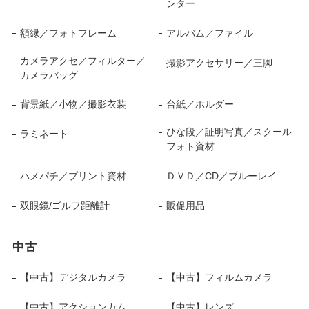
ンター
額縁／フォトフレーム
アルバム／ファイル
カメラアクセ／フィルター／
撮影アクセサリー／三脚
カメラバッグ
背景紙／小物／撮影衣装
台紙／ホルダー
ひな段／証明写真／スクール
ラミネート
フォト資材
ハメパチ／プリント資材
ＤＶＤ／CD／ブルーレイ
双眼鏡/ゴルフ距離計
販促用品
中古
【中古】デジタルカメラ
【中古】フィルムカメラ
【中古】アクションカム
【中古】レンズ