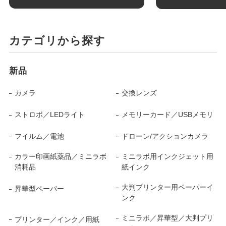
カテゴリから探す
新品
カメラ
交換レンズ
ストロボ／LEDライト
メモリーカード／USBメモリ
フイルム／電池
ドローン/アクションカメラ
カラー印画紙薬品／ミニラボ
ミニラボ用インクジェット用
消耗品
紙インク
大判プリンター用ペーパーイ
昇華型ペーパー
ンク
ミニラボ／昇華型／大判プリ
プリンター／インク／用紙