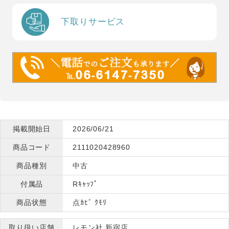
下取りサービス
掲載開始日
2026/06/21
商品コード
2111020428960
商品種別
中古
付属品
Rｷｬｯﾌﾟ
商品状態
点ｶﾋﾞ ｸﾓﾘ
取り扱い店舗
レモン社 新宿店