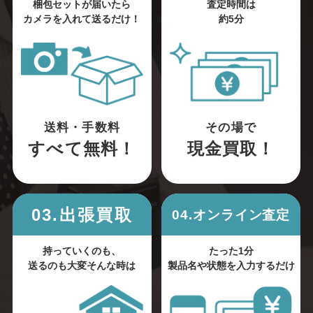
梱包セットが届いたら
査定時間は
カメラを入れて送るだけ！
約5分
送料・手数料
その場で
すべて無料！
現金買取！
03.出張買取
04.オンライン査定
持っていくのも、
たった1分
送るのも大変そんな時は
製品名や状態を入力するだけ