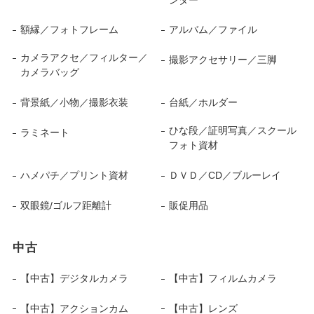
額縁／フォトフレーム
アルバム／ファイル
カメラアクセ／フィルター／
撮影アクセサリー／三脚
カメラバッグ
背景紙／小物／撮影衣装
台紙／ホルダー
ひな段／証明写真／スクール
ラミネート
フォト資材
ハメパチ／プリント資材
ＤＶＤ／CD／ブルーレイ
双眼鏡/ゴルフ距離計
販促用品
中古
【中古】デジタルカメラ
【中古】フィルムカメラ
【中古】アクションカム
【中古】レンズ