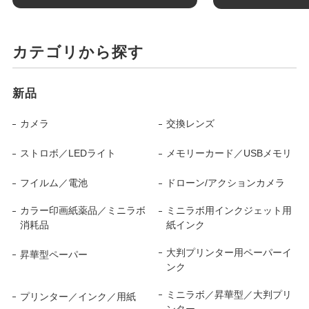
カテゴリから探す
新品
カメラ
交換レンズ
ストロボ／LEDライト
メモリーカード／USBメモリ
フイルム／電池
ドローン/アクションカメラ
カラー印画紙薬品／ミニラボ
ミニラボ用インクジェット用
消耗品
紙インク
大判プリンター用ペーパーイ
昇華型ペーパー
ンク
ミニラボ／昇華型／大判プリ
プリンター／インク／用紙
ンター