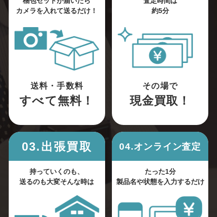
梱包セットが届いたら
査定時間は
カメラを入れて送るだけ！
約5分
送料・手数料
その場で
すべて無料！
現金買取！
03.出張買取
04.オンライン査定
持っていくのも、
たった1分
送るのも大変そんな時は
製品名や状態を入力するだけ