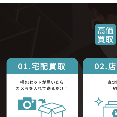
高価
買取
01.宅配買取
02.
梱包セットが届いたら
査定
カメラを入れて送るだけ！
約