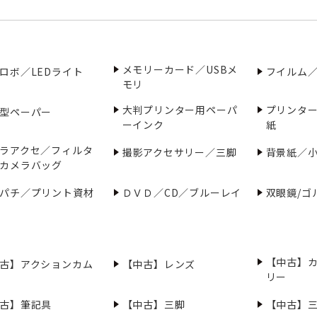
メモリーカード／USBメ
ロボ／LEDライト
フイルム
モリ
大判プリンター用ペーパ
プリンタ
型ペーパー
ーインク
紙
ラアクセ／フィルタ
撮影アクセサリー／三脚
背景紙／
カメラバッグ
パチ／プリント資材
ＤＶＤ／CD／ブルーレイ
双眼鏡/ゴ
【中古】
古】アクションカム
【中古】レンズ
リー
古】筆記具
【中古】三脚
【中古】