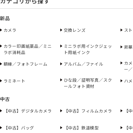
カテゴリから探す
新品
カメラ
交換レンズ
スト
カラー印画紙薬品／ミニ
ミニラボ用インクジェッ
昇華
ラボ消耗品
ト用紙インク
カメ
額縁／フォトフレーム
アルバム／ファイル
ー／
ひな段／証明写真／スク
ラミネート
ハメ
ールフォト資材
中古
【中古】デジタルカメラ
【中古】フィルムカメラ
【中
【中古】バッグ
【中古】鉄道模型
【中