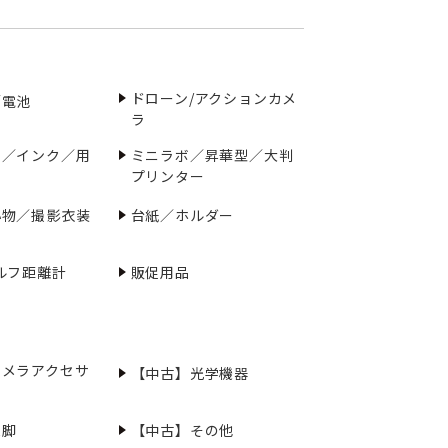
ドローン/アクションカメ
／電池
ラ
ー／インク／用
ミニラボ／昇華型／大判
プリンター
小物／撮影衣装
台紙／ホルダー
ルフ距離計
販促用品
カメラアクセサ
【中古】光学機器
三脚
【中古】その他