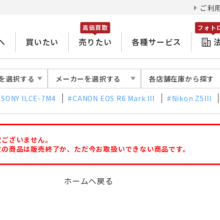
ご利
高価買取
フォト
へ
買いたい
売りたい
各種サービス
を選択する
メーカーを選択する
各店舗在庫から探す
SONY ILCE-7M4
CANON EOS R6 Mark III
Nikon Z5III
訳ございません。
定の商品は販売終了か、ただ今お取扱いできない商品です。
ホームへ戻る