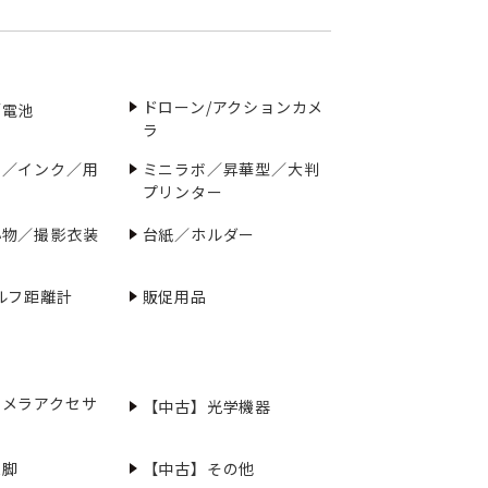
ドローン/アクションカメ
／電池
ラ
ー／インク／用
ミニラボ／昇華型／大判
プリンター
小物／撮影衣装
台紙／ホルダー
ルフ距離計
販促用品
カメラアクセサ
【中古】光学機器
三脚
【中古】その他