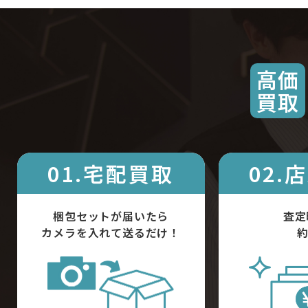
高価
買取
01.宅配買取
02.
梱包セットが届いたら
査定
カメラを入れて送るだけ！
約