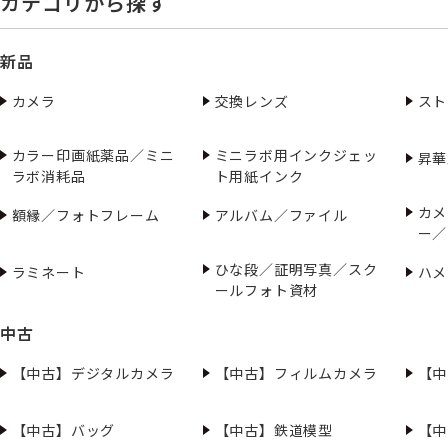
カテゴリから探す
新品
カメラ
交換レンズ
スト
カラー印画紙薬品／ミニ
ミニラボ用インクジェッ
昇華
ラボ消耗品
ト用紙インク
カメ
額縁／フォトフレーム
アルバム／ファイル
ー／
ひな段／証明写真／スク
ラミネート
ハメ
ールフォト資材
中古
【中古】デジタルカメラ
【中古】フィルムカメラ
【中
【中古】バッグ
【中古】鉄道模型
【中