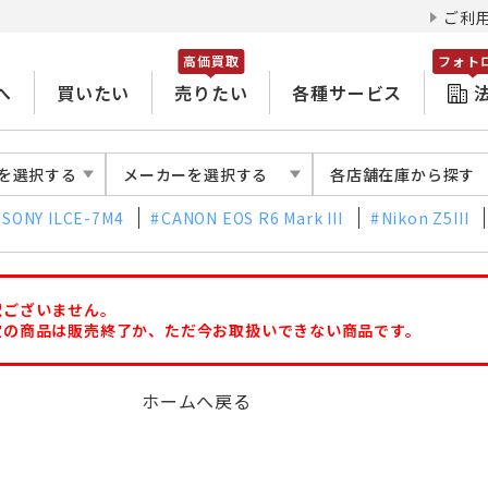
ご利
高価買取
フォト
へ
買いたい
売りたい
各種サービス
を選択する
メーカーを選択する
各店舗在庫から探す
SONY ILCE-7M4
CANON EOS R6 Mark III
Nikon Z5III
訳ございません。
定の商品は販売終了か、ただ今お取扱いできない商品です。
ホームへ戻る