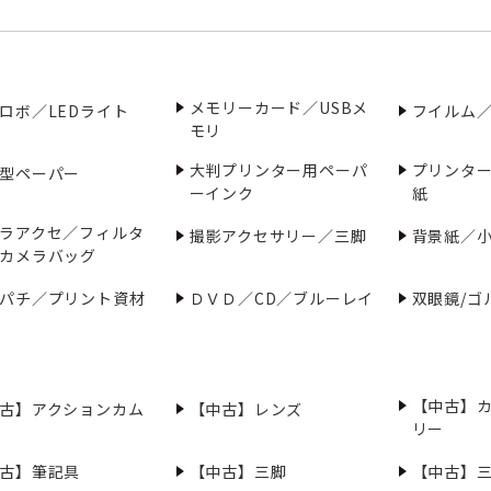
メモリーカード／USBメ
ロボ／LEDライト
フイルム
モリ
大判プリンター用ペーパ
プリンタ
型ペーパー
ーインク
紙
ラアクセ／フィルタ
撮影アクセサリー／三脚
背景紙／
カメラバッグ
パチ／プリント資材
ＤＶＤ／CD／ブルーレイ
双眼鏡/ゴ
【中古】
古】アクションカム
【中古】レンズ
リー
古】筆記具
【中古】三脚
【中古】