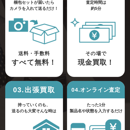
梱包セットが届いたら
査定時間は
カメラを入れて送るだけ！
約5分
送料・手数料
その場で
すべて無料！
現金買取！
03.出張買取
04.オンライン査定
持っていくのも、
たった1分
送るのも大変そんな時は
製品名や状態を入力するだけ