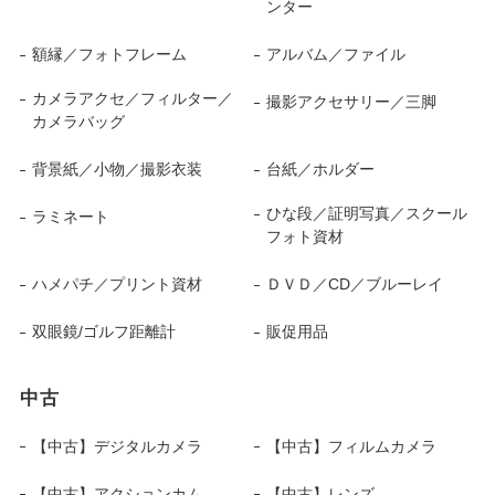
ンター
額縁／フォトフレーム
アルバム／ファイル
カメラアクセ／フィルター／
撮影アクセサリー／三脚
カメラバッグ
背景紙／小物／撮影衣装
台紙／ホルダー
ひな段／証明写真／スクール
ラミネート
フォト資材
ハメパチ／プリント資材
ＤＶＤ／CD／ブルーレイ
双眼鏡/ゴルフ距離計
販促用品
中古
【中古】デジタルカメラ
【中古】フィルムカメラ
【中古】アクションカム
【中古】レンズ