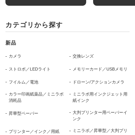
カテゴリから探す
新品
カメラ
交換レンズ
ストロボ／LEDライト
メモリーカード／USBメモリ
フイルム／電池
ドローン/アクションカメラ
カラー印画紙薬品／ミニラボ
ミニラボ用インクジェット用
消耗品
紙インク
大判プリンター用ペーパーイ
昇華型ペーパー
ンク
ミニラボ／昇華型／大判プリ
プリンター／インク／用紙