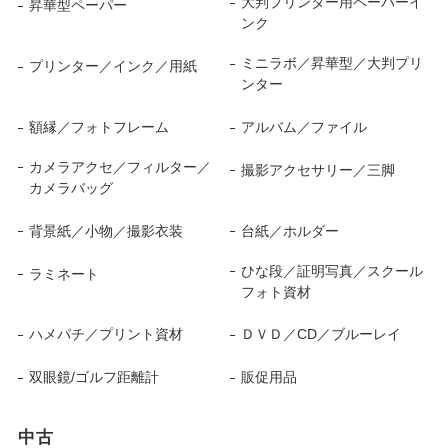
大判プリンター用ペーパーイ
昇華型ペーパー
ンク
ミニラボ／昇華型／大判プリ
プリンター／インク／用紙
ンター
額縁／フォトフレーム
アルバム／ファイル
カメラアクセ／フィルター／
撮影アクセサリー／三脚
カメラバッグ
背景紙／小物／撮影衣装
台紙／ホルダー
ひな段／証明写真／スクール
ラミネート
フォト資材
ハメパチ／プリント資材
ＤＶＤ／CD／ブルーレイ
双眼鏡/ゴルフ距離計
販促用品
中古