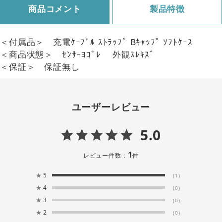
商品コメント
製品特徴
＜付属品＞ 充電ｹｰﾌﾞﾙ ｽﾄﾗｯﾌﾟ Bｷｬｯﾌﾟ ｿﾌﾄｹｰｽ
＜商品状態＞ ｾﾝｻｰﾖｺﾞﾚ 外観ｽﾚｷｽﾞ
＜保証＞ 保証無し
ユーザーレビュー
5.0
1
レビュー件数：
件
★
5
(1)
★
4
(0)
★
3
(0)
★
2
(0)