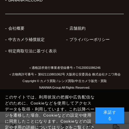
BANANA RECORD
会社概要
店舗規約
中古カメラ補償規定
プライバシーポリシー
特定商取引法に基づく表示
＜適格請求発行事業者登録番号＞T4120001086246
＜古物商許可番号＞ 第621110801062号 大阪府公安委員会 株式会社ナニワ商会
Copyright © カメラ買取 / レンズ買取/中古カメラ販売・買取
NANIWA Group All Rights Reserved.
このサイトでは、利用状況の把握や広告配信な
どのために、Cookieなどを使用してアクセス
データを取得・利用しています。これ以降ペー
承諾す
ジを遷移した場合、Cookieなどの設定や使用
る
に同意したことになります。Cookieなどの設
定や使用の詳細についてはリンクをご覧くださ