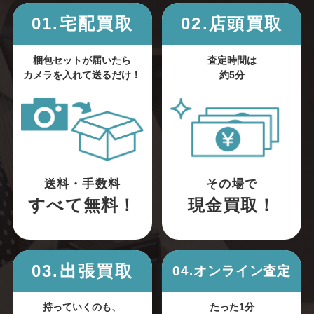
01.宅配買取
02.店頭買取
梱包セットが届いたら
査定時間は
カメラを入れて送るだけ！
約5分
送料・手数料
その場で
すべて無料！
現金買取！
03.出張買取
04.オンライン査定
持っていくのも、
たった1分