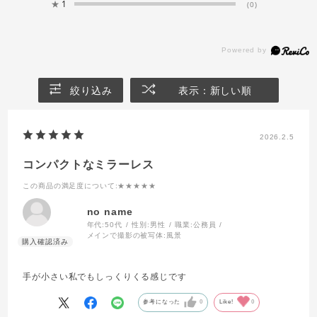
★
1
(0)
絞り込み
表示：新しい順
2026.2.5
コンパクトなミラーレス
この商品の満足度について
:★★★★★
no name
年代:
50代
性別:
男性
職業:
公務員
メインで撮影の被写体:
風景
手が小さい私でもしっくりくる感じです
参考になった
0
Like!
0