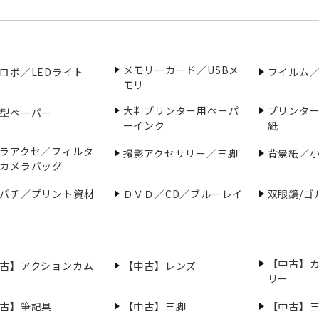
メモリーカード／USBメ
ロボ／LEDライト
フイルム
モリ
大判プリンター用ペーパ
プリンタ
型ペーパー
ーインク
紙
ラアクセ／フィルタ
撮影アクセサリー／三脚
背景紙／
カメラバッグ
パチ／プリント資材
ＤＶＤ／CD／ブルーレイ
双眼鏡/ゴ
【中古】
古】アクションカム
【中古】レンズ
リー
古】筆記具
【中古】三脚
【中古】