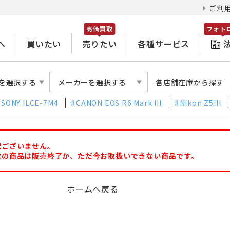
ご利
高価買取
フォト
へ
買いたい
売りたい
各種サービス
を選択する
メーカーを選択する
各店舗在庫から探す
SONY ILCE-7M4
CANON EOS R6 Mark III
Nikon Z5III
訳ございません。
定の商品は販売終了か、ただ今お取扱いできない商品です。
ホームへ戻る