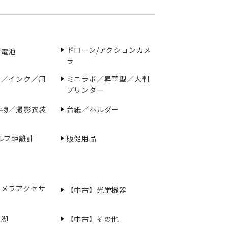
ドローン/アクションカメ
／電池
ラ
ー／インク／用
ミニラボ／昇華型／大判
プリンター
小物／撮影衣装
台紙／ホルダー
ルフ距離計
販促用品
カメラアクセサ
【中古】光学機器
三脚
【中古】その他