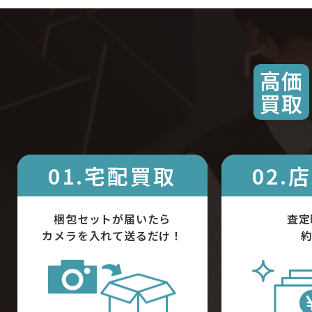
高価
買取
01.宅配買取
02.
梱包セットが届いたら
査定
カメラを入れて送るだけ！
約