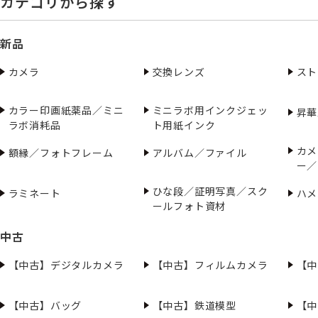
カテゴリから探す
新品
カメラ
交換レンズ
スト
カラー印画紙薬品／ミニ
ミニラボ用インクジェッ
昇華
ラボ消耗品
ト用紙インク
カメ
額縁／フォトフレーム
アルバム／ファイル
ー／
ひな段／証明写真／スク
ラミネート
ハメ
ールフォト資材
中古
【中古】デジタルカメラ
【中古】フィルムカメラ
【中
【中古】バッグ
【中古】鉄道模型
【中