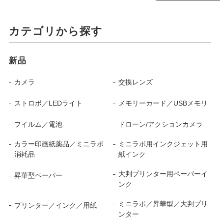
カテゴリから探す
新品
カメラ
交換レンズ
ストロボ／LEDライト
メモリーカード／USBメモリ
フイルム／電池
ドローン/アクションカメラ
カラー印画紙薬品／ミニラボ
ミニラボ用インクジェット用
消耗品
紙インク
大判プリンター用ペーパーイ
昇華型ペーパー
ンク
ミニラボ／昇華型／大判プリ
プリンター／インク／用紙
ンター