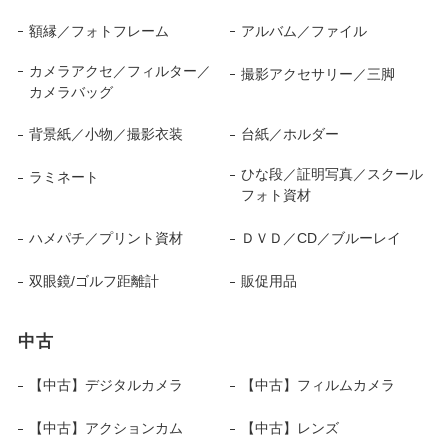
額縁／フォトフレーム
アルバム／ファイル
カメラアクセ／フィルター／
撮影アクセサリー／三脚
カメラバッグ
背景紙／小物／撮影衣装
台紙／ホルダー
ひな段／証明写真／スクール
ラミネート
フォト資材
ハメパチ／プリント資材
ＤＶＤ／CD／ブルーレイ
双眼鏡/ゴルフ距離計
販促用品
中古
【中古】デジタルカメラ
【中古】フィルムカメラ
【中古】アクションカム
【中古】レンズ