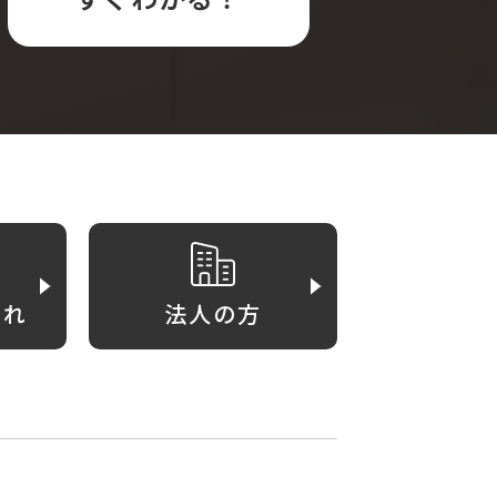
がれ
法人の方