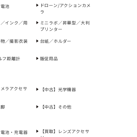
ドローン/アクションカメ
／電池
ラ
ー／インク／用
ミニラボ／昇華型／大判
プリンター
小物／撮影衣装
台紙／ホルダー
ルフ距離計
販促用品
カメラアクセサ
【中古】光学機器
三脚
【中古】その他
【買取】レンズアクセサ
充電池・充電器