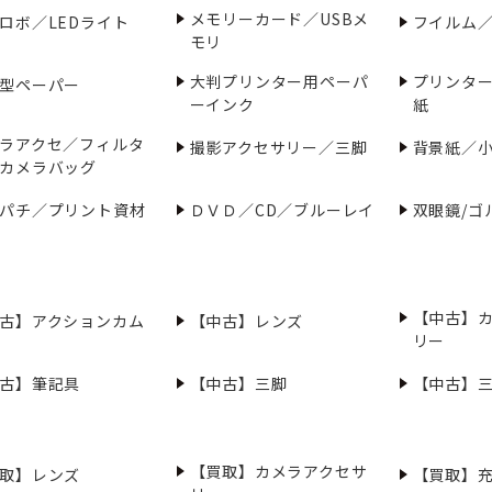
メモリーカード／USBメ
ロボ／LEDライト
フイルム
モリ
大判プリンター用ペーパ
プリンタ
型ペーパー
ーインク
紙
ラアクセ／フィルタ
撮影アクセサリー／三脚
背景紙／
カメラバッグ
パチ／プリント資材
ＤＶＤ／CD／ブルーレイ
双眼鏡/ゴ
【中古】
古】アクションカム
【中古】レンズ
リー
古】筆記具
【中古】三脚
【中古】
【買取】カメラアクセサ
取】レンズ
【買取】