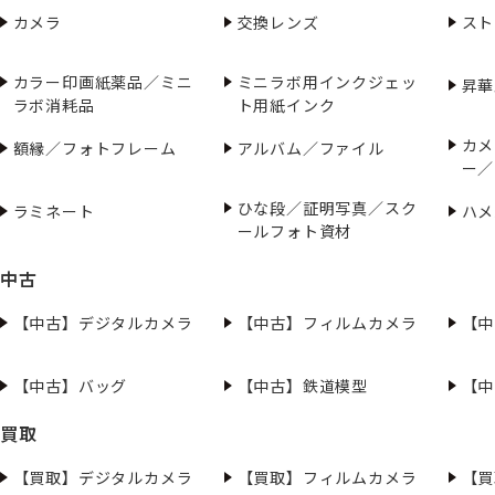
カメラ
交換レンズ
スト
カラー印画紙薬品／ミニ
ミニラボ用インクジェッ
昇華
ラボ消耗品
ト用紙インク
カメ
額縁／フォトフレーム
アルバム／ファイル
ー／
ひな段／証明写真／スク
ラミネート
ハメ
ールフォト資材
中古
【中古】デジタルカメラ
【中古】フィルムカメラ
【中
【中古】バッグ
【中古】鉄道模型
【中
買取
【買取】デジタルカメラ
【買取】フィルムカメラ
【買