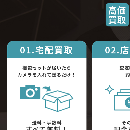
高価
買取
01.宅配買取
02.
梱包セットが届いたら
査定
カメラを入れて送るだけ！
約
送料・手数料
そ
すべて無料！
現金