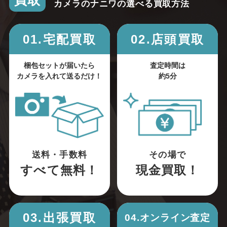
買取
カメラのナニワの選べる買取方法
01.宅配買取
02.店頭買取
梱包セットが届いたら
査定時間は
カメラを入れて送るだけ！
約5分
送料・手数料
その場で
すべて無料！
現金買取！
03.出張買取
04.オンライン査定