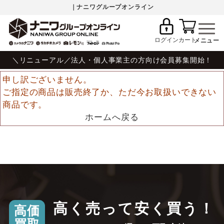
｜ナニワグループオンライン
ログイン
カート
＼リニューアル／法人・個人事業主の方向け会員募集開始！
申し訳ございません。
ご指定の商品は販売終了か、ただ今お取扱いできない
商品です。
ホームへ戻る
高く売って安く買う！
高価