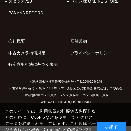
スタジオ728
ワイン蔵 ONLINE STORE
BANANA RECORD
会社概要
店舗規約
中古カメラ補償規定
プライバシーポリシー
特定商取引法に基づく表示
＜適格請求発行事業者登録番号＞T4120001086246
＜古物商許可番号＞ 第621110801062号 大阪府公安委員会 株式会社ナニワ商会
Copyright © カメラ買取 / レンズ買取/中古カメラ販売・買取
NANIWA Group All Rights Reserved.
このサイトでは、利用状況の把握や広告配信な
どのために、Cookieなどを使用してアクセス
データを取得・利用しています。これ以降ペー
承諾す
ジを遷移した場合、Cookieなどの設定や使用