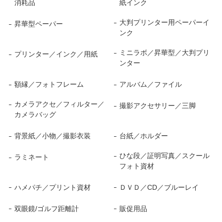
消耗品
紙インク
大判プリンター用ペーパーイ
昇華型ペーパー
ンク
ミニラボ／昇華型／大判プリ
プリンター／インク／用紙
ンター
額縁／フォトフレーム
アルバム／ファイル
カメラアクセ／フィルター／
撮影アクセサリー／三脚
カメラバッグ
背景紙／小物／撮影衣装
台紙／ホルダー
ひな段／証明写真／スクール
ラミネート
フォト資材
ハメパチ／プリント資材
ＤＶＤ／CD／ブルーレイ
双眼鏡/ゴルフ距離計
販促用品