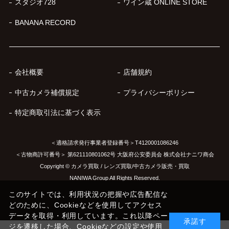
スタジオ728
ワイン蔵 ONLINE STORE
BANANA RECORD
会社概要
店舗規約
中古カメラ補償規定
プライバシーポリシー
特定商取引法に基づく表示
＜適格請求発行事業者登録番号＞T4120001086246
＜古物商許可番号＞ 第621110801062号 大阪府公安委員会 株式会社ナニワ商会
Copyright © カメラ買取 / レンズ買取/中古カメラ販売・買取
NANIWA Group All Rights Reserved.
このサイトでは、利用状況の把握や広告配信な
どのために、Cookieなどを使用してアクセス
データを取得・利用しています。これ以降ペー
承諾す
ジを遷移した場合、Cookieなどの設定や使用