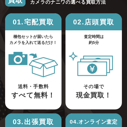
買取
カメラのナニワの選べる買取方法
01.宅配買取
02.店頭買取
梱包セットが届いたら
査定時間は
カメラを入れて送るだけ！
約5分
送料・手数料
その場で
すべて無料！
現金買取！
03.出張買取
04.オンライン査定