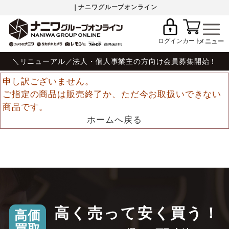
｜ナニワグループオンライン
ログイン
カート
＼リニューアル／法人・個人事業主の方向け会員募集開始！
申し訳ございません。
ご指定の商品は販売終了か、ただ今お取扱いできない
商品です。
ホームへ戻る
高く売って安く買う！
高価