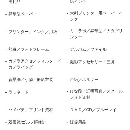
消耗品
紙インク
大判プリンター用ペーパーイ
昇華型ペーパー
ンク
ミニラボ／昇華型／大判プリ
プリンター／インク／用紙
ンター
額縁／フォトフレーム
アルバム／ファイル
カメラアクセ／フィルター／
撮影アクセサリー／三脚
カメラバッグ
背景紙／小物／撮影衣装
台紙／ホルダー
ひな段／証明写真／スクール
ラミネート
フォト資材
ハメパチ／プリント資材
ＤＶＤ／CD／ブルーレイ
双眼鏡/ゴルフ距離計
販促用品