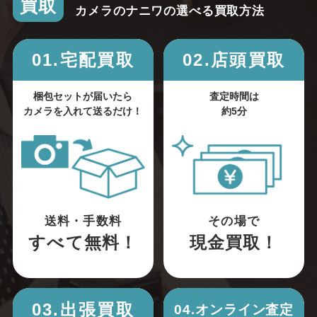
買取
カメラのナニワの選べる買取方法
01.宅配買取
02.店頭買取
梱包セットが届いたら
査定時間は
カメラを入れて送るだけ！
約5分
送料・手数料
その場で
すべて無料！
現金買取！
03.出張買取
04.オンライン査定