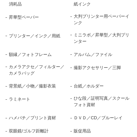
消耗品
紙インク
大判プリンター用ペーパーイ
昇華型ペーパー
ンク
ミニラボ／昇華型／大判プリ
プリンター／インク／用紙
ンター
額縁／フォトフレーム
アルバム／ファイル
カメラアクセ／フィルター／
撮影アクセサリー／三脚
カメラバッグ
背景紙／小物／撮影衣装
台紙／ホルダー
ひな段／証明写真／スクール
ラミネート
フォト資材
ハメパチ／プリント資材
ＤＶＤ／CD／ブルーレイ
双眼鏡/ゴルフ距離計
販促用品