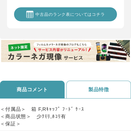
中古品のランク表についてはコチラ
商品コメント
製品特徴
＜付属品＞ 箱 F,Rｷｬｯﾌﾟ ﾌｰﾄﾞ ｹｰｽ
＜商品状態＞ 少ｸﾓﾘ,ﾎｺﾘ有
＜保証＞