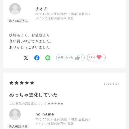
ナオキ
年代:
40代
性別:
男性
職業:
会社員
メインで撮影の被写体:
風景
状態もよく、お値段より
良い買い物ができました。
ありがとうございました
参考になった
0
Like!
1
2023.6.24
めっちゃ進化していた
この商品の満足度について
:★★★★★
no name
年代:
50代
性別:
男性
職業:
会社員
メインで撮影の被写体:
風景