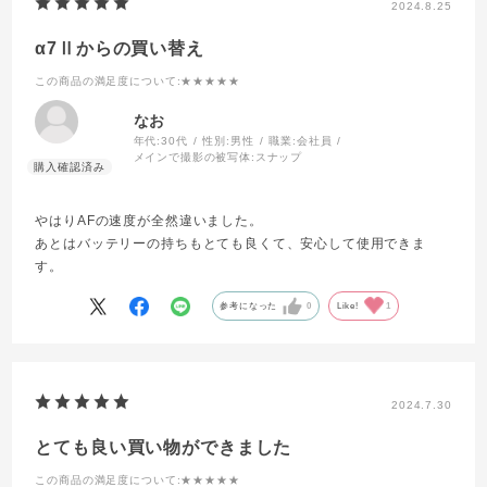
2024.8.25
α7Ⅱからの買い替え
この商品の満足度について
:★★★★★
なお
年代:
30代
性別:
男性
職業:
会社員
メインで撮影の被写体:
スナップ
やはりAFの速度が全然違いました。
あとはバッテリーの持ちもとても良くて、安心して使用できま
す。
参考になった
0
Like!
1
2024.7.30
とても良い買い物ができました
この商品の満足度について
:★★★★★