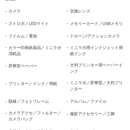
カメラ
交換レンズ
ストロボ／LEDライト
メモリーカード／USBメモリ
フイルム／電池
ドローン/アクションカメラ
カラー印画紙薬品／ミニラボ
ミニラボ用インクジェット用
消耗品
紙インク
大判プリンター用ペーパーイ
昇華型ペーパー
ンク
ミニラボ／昇華型／大判プリ
プリンター／インク／用紙
ンター
額縁／フォトフレーム
アルバム／ファイル
カメラアクセ／フィルター／
撮影アクセサリー／三脚
カメラバッグ