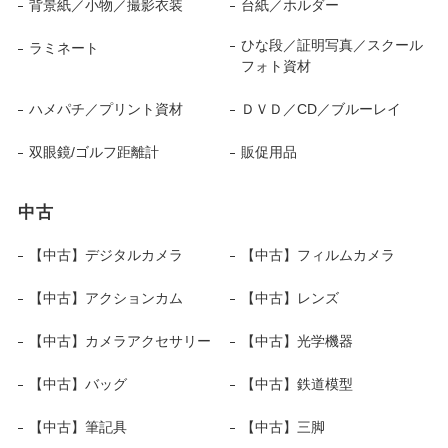
背景紙／小物／撮影衣装
台紙／ホルダー
ひな段／証明写真／スクール
ラミネート
フォト資材
ハメパチ／プリント資材
ＤＶＤ／CD／ブルーレイ
双眼鏡/ゴルフ距離計
販促用品
中古
【中古】デジタルカメラ
【中古】フィルムカメラ
【中古】アクションカム
【中古】レンズ
【中古】カメラアクセサリー
【中古】光学機器
【中古】バッグ
【中古】鉄道模型
【中古】筆記具
【中古】三脚