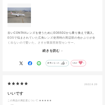
古いCONTAXレンズを使うためにEOS5D2から乗り換えで購入。
EOSで悩まされていた広角レンズ使用時の周辺部の色かぶりが全
く出ないので驚いた。さすが裏面照射型センサー。
ミラーレス最初期のころの液晶モニタやEVFの見にくさはほとん
続きを読む
ど解消されていて、ピント合わせ用の拡大やピーキング表示の機
能が非常に使いやすく、シャッターボタン近くのカスタムキーに
割り当てられるので、これが最高に使いやすい。EOS5D2がフィ
参考になった
2
Like!
1
ルムカメラの延長だったものが、α7IIIでは動画も含めた映像作品
を創るためのツールに進化している感じがした。
動画も思ったよりちゃんと撮れるので、いろいろ試してみたい。
2022.6.20
いいです
この商品の満足度について
:★★★★★