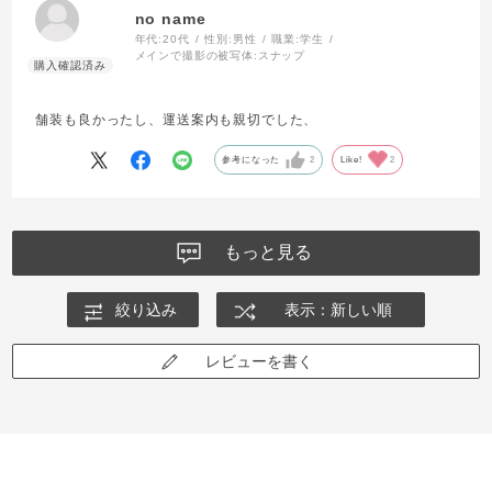
no name
年代:
20代
性別:
男性
職業:
学生
メインで撮影の被写体:
スナップ
舗装も良かったし、運送案内も親切でした、
参考になった
2
Like!
2
もっと見る
絞り込み
表示：新しい順
レビューを書く